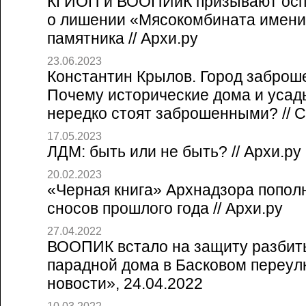
КГИОП и ВООПИиК призывают осп
о лишении «Мясокомбината имени
памятника // Архи.ру
23.06.2023
Константин Крылов. Город заброш
Почему исторические дома и усад
нередко стоят заброшенными? // Со
17.05.2023
ЛДМ: быть или не быть? // Архи.ру
20.02.2023
«Черная книга» Архнадзора попол
сносов прошлого года // Архи.ру
27.04.2022
ВООПИК встало на защиту разбит
парадной дома в Басковом переулк
новости», 24.04.2022