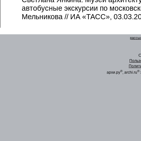
автобусные экскурсии по московс
Мельникова // ИА «ТАСС», 03.03.2
рассыл
C
Польз
Полит
®
®
архи.ру
, archi.ru