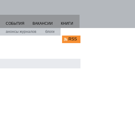
СОБЫТИЯ
ВАКАНСИИ
КНИГИ
анонсы журналов
блоги
RSS