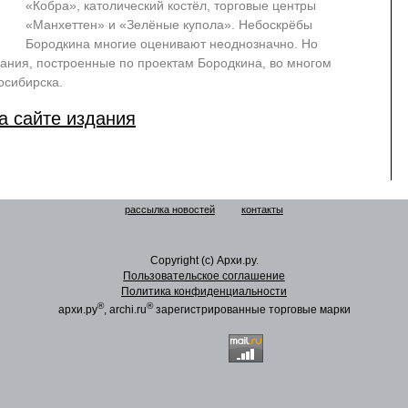
«Кобра», католический костёл, торговые центры
«Манхеттен» и «Зелёные купола». Небоскрёбы
Бородкина многие оценивают неоднозначно. Но
здания, построенные по проектам Бородкина, во многом
осибирска.
а сайте издания
рассылка новостей
контакты
Copyright (c) Архи.ру.
Пользовательское соглашение
Политика конфиденциальности
®
®
архи.ру
, archi.ru
зарегистрированные торговые марки