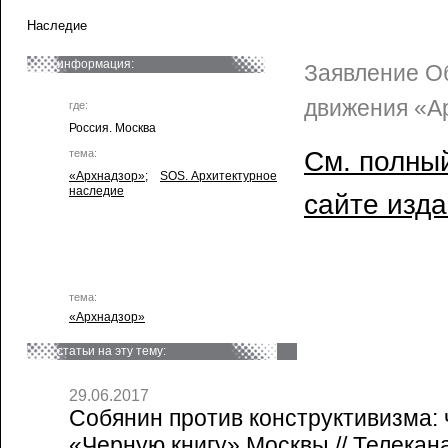
Наследие
информация:
Заявление О
движения «А
где:
Россия. Москва
См. полный
тема:
«Архнадзор»
;
SOS. Архитектурное
наследие
сайте изд
тема:
«Архнадзор»
статьи на эту тему:
29.06.2017
Собянин против конструктивизма: 
«Черную книгу» Москвы // Телека