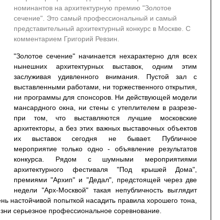
номинантов на архитектурную премию "Золотое
сечение". Это самый профессиональный и самый
представительный архитектурный конкурс в Москве. С
комментарием Григорий Ревзин.
"Золотое сечение" начинается нехарактерно для всех
нынешних архитектурных выставок, одним этим
заслуживая удивленного внимания. Пустой зал с
выставленными работами, ни торжественного открытия,
ни программы для спонсоров. Ни действующей модели
мансардного окна, ни стены с утеплителем в разрезе-
при том, что выставляются лучшие московские
архитекторы, а без этих важных выставочных объектов
я
их выставок сегодня не бывает. Публичное
мероприятие только одно - объявление результатов
конкурса. Рядом с шумными мероприятиями
архитектурного фестиваля "Под крышей Дома",
премиями "Архип" и "Дедал", предстоящей через две
недели "Арх-Москвой" такая непубличность выглядит
ень настойчивой попыткой насадить правила хорошего тона,
изни серьезное профессиональное соревнование.