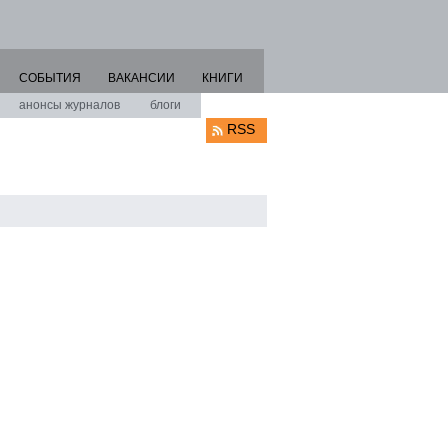
СОБЫТИЯ
ВАКАНСИИ
КНИГИ
анонсы журналов
блоги
RSS