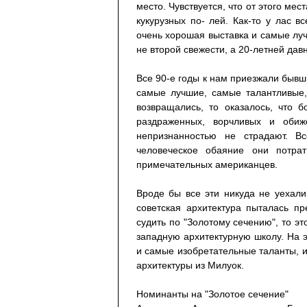
место. Чувствуется, что от этого мес
кукурузных по- лей. Как-то у лас в
очень хорошая выставка и самые луч
не второй свежести, а 20-летней дав
Все 90-е годы к нам приезжали бывши
самые лучшие, самые талантливые,
возвращались, то оказалось, что 
раздраженных, ворчливых и оби
непризнанностью не страдают. В
человеческое обаяние они потра
примечательных американцев.
Вроде бы все эти никуда не уехали
советская архитектура пыталась п
судить по "Золотому сечению", то э
западную архитектурную школу. На 
и самые изобретательные таланты, и
архитектуры из Милуок.
Номинанты на "Золотое сечение"