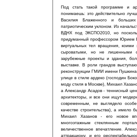
Под стать такой программе и арх
понимаешь: это действительно лучши
Василия Блаженного и больших
патриотическим уклоном. Из начальс
ВДНХ под ЭКСПО2010, но посколь
придуманный профессором Юрием Во
виртуальных тел вращения, коими 
сыроватыми, но не лишенными о
зарубежные проекты и здания, бо
выставке. В роли грандов выступаю
реконструкции ГМИИ имени Пушкина 
улице в стиле ардеко (господин Бок
моду стиля в Москве), Михаил Хазан
а Александр Асадов - теннисный цен
архитекторы, и все они ищут модерн
современным, не выглядело особе
качестве строительства), а имело б
Михаил Хазанов - его новое вп
многоэтажным стеклянным портал
величественное впечатление. Алекс
аттракциону, и его респектабельно