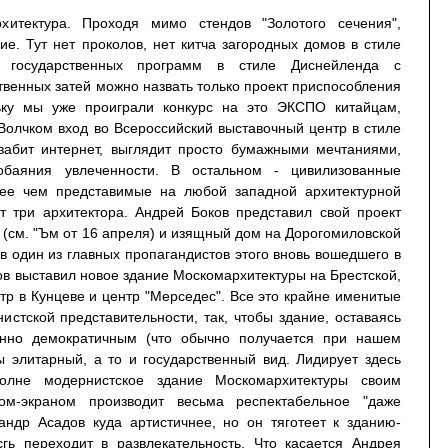
итектура. Проходя мимо стендов "Золотого сечения",
е. Тут нет проколов, нет китча загородных домов в стиле
 государственных программ в стиле Диснейленда с
твенных затей можно назвать только проект приспособления
ку мы уже проиграли конкурс на это ЭКСПО китайцам,
лчком вход во Всероссийский выставочный центр в стиле
забит интернет, выглядит просто бумажными мечтаниями,
баяния увлеченности. В остальном - цивилизованные
лее чем представимые на любой западной архитектурной
т три архитектора. Андрей Боков представил свой проект
(см. "Ъм от 16 апреля) и изящный дом на Дорогомиловской
ов один из главных пропагандистов этого вновь вошедшего в
ов выставил новое здание Москомархитектуры на Брестской,
тр в Кунцеве и центр "Мерседес". Все это крайне именитые
истской представительности, так, чтобы здание, оставаясь
нно демократичным (что обычно получается при нашем
ы элитарный, а то и государственный вид. Лидирует здесь
олне модернистское здание Москомархитектуры своим
ом-экраном производит весьма респектабельное "даже
андр Асадов куда артистичнее, но он тяготеет к зданию-
сгь переходит в развлекательность. Что касается Андрея