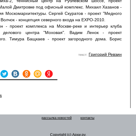
иха-2, теннисный центр на Рублевском шоссе, проект
 Малой Дмитровке под офисный комплекс. Михаил Хазанов -
ия Москомархитектуры. Сергей Скуратов - проект "Медного
 Волчок - концепция северного входа на ЕХРО-2010.
н - проект комплекса на Москве-реке и интерьер клуба
р делового центра "Моховая". Вадим Ленок - проект
ого. Тимура Бащкаев - проект загородного дома. Борис
Григорий Ревзин
текст:
s
рассылка новостей
контакты
Copyright (c) Архи.ру.