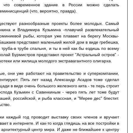
, что современное здание в России можно сделать
еминисценций (что, вероятно, правда).
ществуют разнообразные проекты более молодых. Самый
нкина и Владимира Кузьмина -плавучий развлекательный
юминиевой рыбы, которая уже плавает на берегу Москвы-
Башкаев представил маленький жилой дом в виде гребешка,
 труба-в трубе спальня, и ты в ней как бы ездишь по всему
олай Бурмистров представил проект "Астральный остров" -
котеки или жилища молодого экстравагантного олигарха.
ные, они уже работают на правительство и суперкомпании,
ентируют. Пять лет назад Александр Асадов тоже сделал
ади в виде очень большого железного кита - те перь строит
оспода Кузьмин с Савинкиным - через пять лет тоже будут
ашей, российской, и рыба классная, и "Мерее дес" блестит.
ьство.
ки каждый год проводит выставку своих членов и вручает
ает в интернете. И как-то когда глядишь на все постройки в
не архитектурный центр мира. И даже не ближайшее к центру