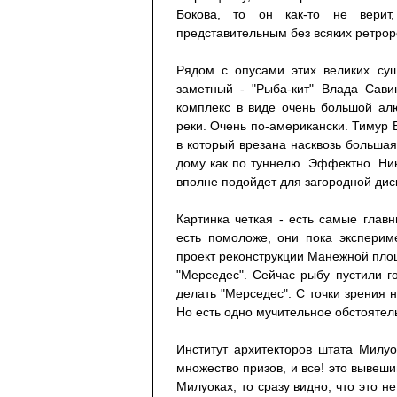
Бокова, то он как-то не верит
представительным без всяких ретрор
Рядом с опусами этих великих су
заметный - "Рыба-кит" Влада Сави
комплекс в виде очень большой ал
реки. Очень по-американски. Тимур 
в который врезана насквозь большая
дому как по туннелю. Эффектно. Ник
вполне подойдет для загородной дис
Картинка четкая - есть самые глав
есть помоложе, они пока эксперим
проект реконструкции Манежной площ
"Мерседес". Сейчас рыбу пустили г
делать "Мерседес". С точки зрения н
Но есть одно мучительное обстоятел
Институт архитекторов штата Милуо
множество призов, и все! это вывешив
Милуоках, то сразу видно, что это 