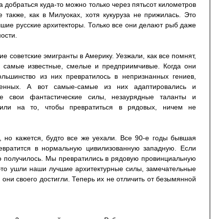
та добраться куда-то можно только через пятьсот километров
се также, как в Милуоках, хотя кукуруза не прижилась. Это
шие русские архитекторы. Только все они делают рыб даже
ности.
е советские эмигранты в Америку. Уезжали, как все помнят,
 самые известные, смелые и предприимчивые. Когда они
большинство из них превратилось в непризнанных гениев,
женных. А вот самые-самые из них адаптировались и
се свои фантастические силы, незаурядные таланты и
тили на то, чтобы превратиться в рядовых, ничем не
, но кажется, будто все же уехали. Все 90-е годы бывшая
ревратится в нормальную цивилизованную западную. Если
то получилось. Мы превратились в рядовую провинциальную
это ушли наши лучшие архитектурные силы, замечательные
 они своего достигли. Теперь их не отличить от безымянной