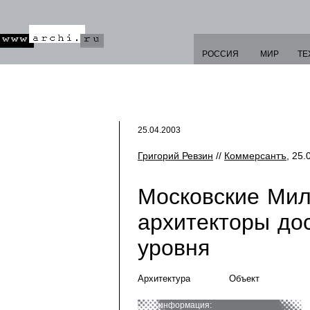
РОССИЯ
МИР
ТЕ
25.04.2003
Григорий Ревзин
//
Коммерсантъ
, 25.
Московские Мил
архитекторы до
уровня
Архитектура
Объект
информация: