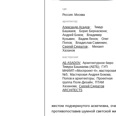
где:
Россия. Москва
архитектор:
Александр Асадов
; Тимур
Башкаев; Борис Бернаскони;
Андрей Боков; Владимир
Кузьмин; Вадим Ленок; Олег
Попов; Владислав Савинкин;
Сергей Скуратов
; Михаил
Хазанов
мастерская:
АБ ASADOV
; Архитектурное бюро
Тимура Башкаева (АБТБ); ГУП
МНИИП «Моспроект-4», мастерска
№5; Мастерская Андрея Бокова;
Попов и архитекторы; Проектная
группа Поле-Дизайн; ПТАМ
Хазанова;
Сергей Скуратов
ARCHITECTS
жестом подчеркнутого аскетизма, оч
противопоставив шумной светской ж