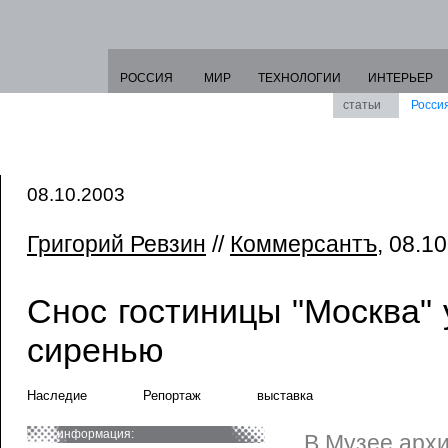
РОССИЯ
МИР
ТЕХНОЛОГИИ
ИНТЕРЬЕР
статьи
Росси
08.10.2003
Григорий Ревзин
//
Коммерсантъ
, 08.1
Снос гостиницы "Москва" 
сиренью
Наследие
Репортаж
выставка
информация:
В Музее арх