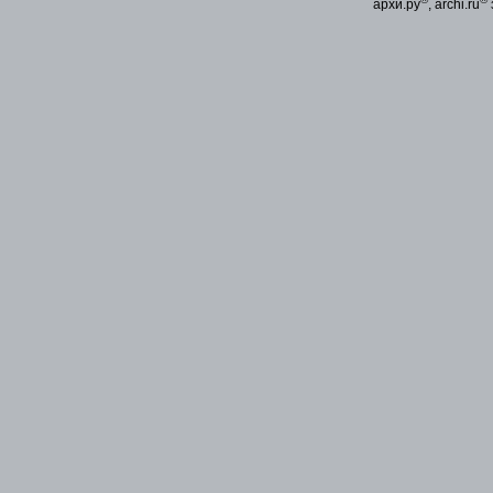
архи.ру
, archi.ru