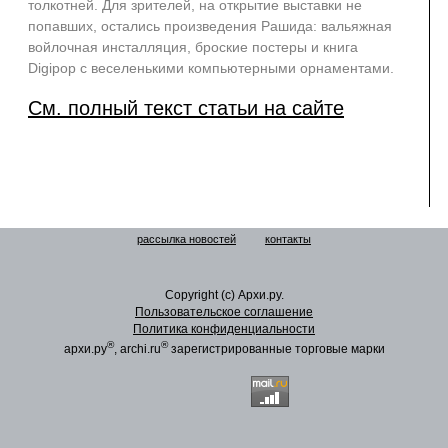
толкотней. Для зрителей, на открытие выставки не
попавших, остались произведения Рашида: вальяжная
войлочная инсталляция, броские постеры и книга
Digipop с веселенькими компьютерными орнаментами.
См. полный текст статьи на сайте
рассылка новостей
контакты
Copyright (c) Архи.ру.
Пользовательское соглашение
Политика конфиденциальности
®
®
архи.ру
, archi.ru
зарегистрированные торговые марки