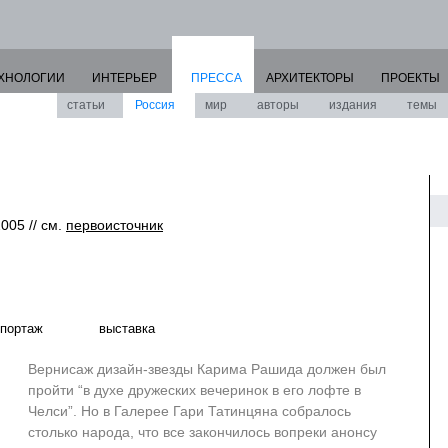
ХНОЛОГИИ
ИНТЕРЬЕР
ПРЕССА
АРХИТЕКТОРЫ
ПРОЕКТЫ
статьи
Россия
мир
авторы
издания
темы
2005 // см.
первоисточник
портаж
выставка
Вернисаж дизайн-звезды Карима Рашида должен был
пройти “в духе дружеских вечеринок в его лофте в
Челси”. Но в Галерее Гари Татинцяна собралось
столько народа, что все закончилось вопреки анонсу