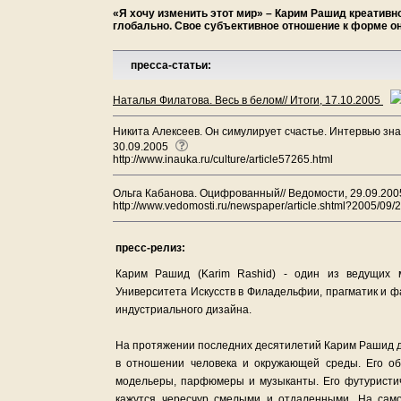
«Я хочу изменить этот мир» – Карим Рашид креативн
глобально. Свое субъективное отношение к форме он
пресса-статьи:
Наталья Филатова. Весь в белом// Итоги, 17.10.2005
Никита Алексеев. Он симулирует счастье. Интервью зн
30.09.2005
http://www.inauka.ru/culture/article57265.html
Ольга Кабанова. Оцифрованный// Ведомости, 29.09.20
http://www.vedomosti.ru/newspaper/article.shtml?2005/09/
пресс-релиз:
Карим Рашид (Karim Rashid) - один из ведущих 
Университета Искусств в Филадельфии, прагматик и ф
индустриального дизайна.
На протяжении последних десятилетий Карим Рашид 
в отношении человека и окружающей среды. Его о
модельеры, парфюмеры и музыканты. Его футуристи
кажутся чересчур смелыми и отдаленными. На сам