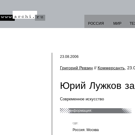
РОССИЯ
МИР
ТЕ
23.08.2006
Григорий Ревзин
//
Коммерсантъ
, 23.
Юрий Лужков за
Современное искусство
информация:
где:
Россия. Москва