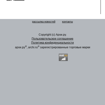
рассылка новостей
контакты
Copyright (c) Архи.ру.
Пользовательское соглашение
Политика конфиденциальности
®
®
архи.ру
, archi.ru
зарегистрированные торговые марки