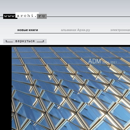
новые книги
альманах Архи.ру
электронна