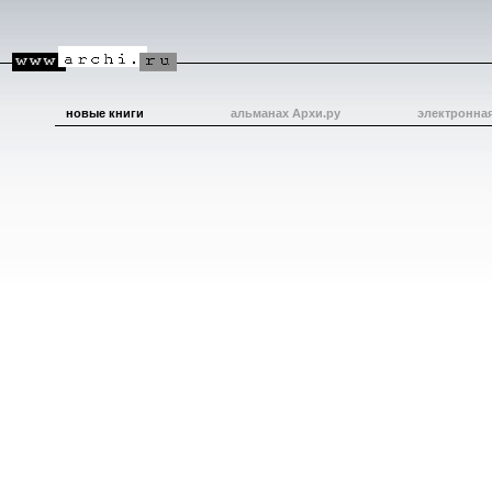
новые книги
альманах Архи.ру
электронна