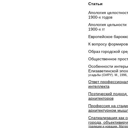
Статьи
Апология целостност
1900-х годов
Апология цельности 
1900-х гг
Европейское барокко
К вопросу формирова
Образ городской сре
Общественное прост
Особенности интерь
Елизаветинской эпох
усадьбы (ОИРУ). М., 1996, 
Ответ профессионала
интеллекта
Поэтический подход 
архитекторов
Профессия на стадии
архитектурном мышл
Спатиализация как 
города, объективир
традиции и новации. Мате