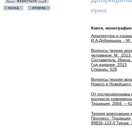
Ирина
Книги, монографии
Архитектура и социа
И.А.Добрицына. - М.:
Вопросы теории архи
человеком. М., 2013
Составитель: Ирина
Год издания: 2013
Страниц: 528
Вопросы теории архи
Нового и Новейшего
От постмодернизма к
контексте современн
Традиция, 2004. – 416
Теория композиции к
Прогресс -Традиция, 
89826-123-0 Тираж: 