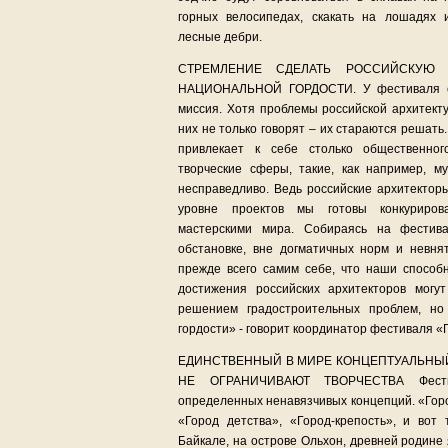
горных велосипедах, скакать на лошадях 
лесные дебри.
СТРЕМЛЕНИЕ СДЕЛАТЬ РОССИЙСКУЮ 
НАЦИОНАЛЬНОЙ ГОРДОСТИ. У фестиваля е
миссия. Хотя проблемы российской архитект
них не только говорят – их стараются решать
привлекает к себе столько общественног
творческие сферы, такие, как например, му
несправедливо. Ведь российские архитектор
уровне проектов мы готовы конкуриро
мастерскими мира. Собираясь на фестива
обстановке, вне догматичных норм и невн
прежде всего самим себе, что наши способн
достижения российских архитекторов могу
решением градостроительных проблем, но
гордости» - говорит координатор фестиваля «
ЕДИНСТВЕННЫЙ В МИРЕ КОНЦЕПТУАЛЬНЫЙ
НЕ ОГРАНИЧИВАЮТ ТВОРЧЕСТВА Фести
определенных ненавязчивых концепций. «Горо
«Город детства», «Город-крепость», и вот
Байкале, на острове Ольхон, древней родине