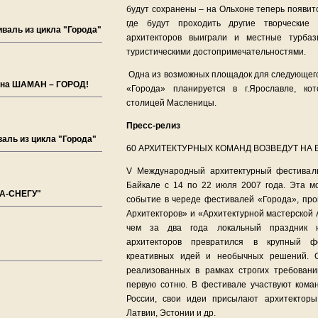
будут сохранены – на Ольхоне теперь появит
где будут проходить другие творческие 
валь из цикла "Города"
архитекторов выиграли и местные турбаз
туристическими достопримечательностями.
Одна из возможных площадок для следующего
 на ШАМАН – ГОРОД!
«Города» планируется в г.Ярославле, ко
столицей Масленицы.
Пресс-релиз
аль из цикла "Города"
60 АРХИТЕКТУРНЫХ КОМАНД ВОЗВЕДУТ НА
V Международный архитектурный фестивал
Байкале с 14 по 22 июля 2007 года. Эта м
НА-СНЕГУ"
событие в череде фестивалей «Города», пр
Архитекторов» и «Архитектурной мастерской 
чем за два года локальный праздник н
архитекторов превратился в крупный ф
креативных идей и необычных решений. С
реализованных в рамках строгих требован
первую сотню. В фестивале участвуют коман
России, свои идеи присылают архитекторы
Латвии, Эстонии и др.