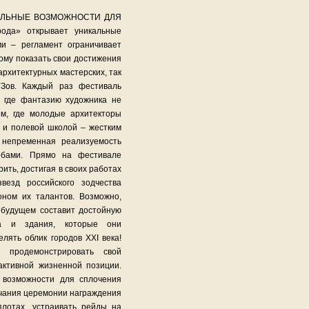
ИКАЛЬНЫЕ ВОЗМОЖНОСТИ ДЛЯ
да» открывает уникальные
и – регламент ограничивает
тому показать свои достижения
архитектурных мастерских, так
Зов. Каждый раз фестиваль
, где фантазию художника не
ом, где молодые архитекторы
 и полевой школой – жестким
 непременная реализуемость
обами. Прямо на фестивале
рить, достигая в своих работах
везд российского зодчества
оном их талантов. Возможно,
м будущем составит достойную
ва и здания, которые они
лять облик городов XXI века!
 продемонстрировать свой
активной жизненной позиции.
 возможности для сплочения
нчания церемонии награждения
плотах, устраивать рейды на