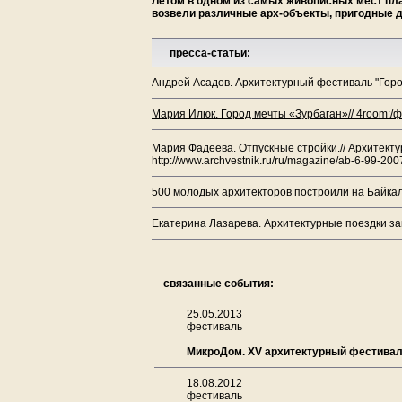
Летом в одном из самых живописных мест план
возвели различные арх-объекты, пригодные 
пресса-статьи:
Андрей Асадов. Архитектурный фестиваль "Город
Мария Илюк. Город мечты «Зурбаган»// 4room:/
Мария Фадеева. Отпускные стройки.// Архитект
http://www.archvestnik.ru/ru/magazine/ab-6-99-2007
500 молодых архитекторов построили на Байкал
Екатерина Лазарева. Архитектурные поездки заг
связанные события:
25.05.2013
фестиваль
МикроДом. XV архитектурный фестивал
18.08.2012
фестиваль