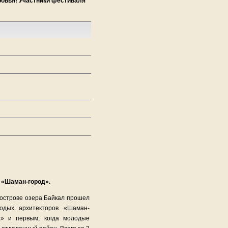
ровья! Участники фестиваля
е «Шаман-город».
 острове озера Байкал прошел
одых архитекторов «Шаман-
а» и первым, когда молодые