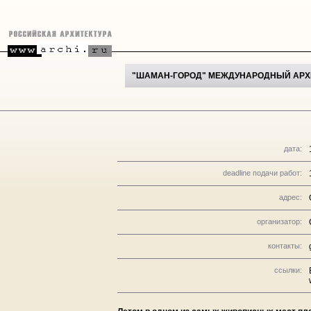
"ШАМАН-ГОРОД" МЕЖДУНАРОДНЫЙ АРХИ
дата:
deadline подачи работ:
адрес:
организатор:
контакты:
ссылки: