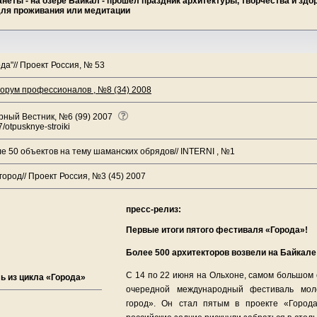
еты - на озере Байкал - прошел праздник архитектуры, творчества и здо
для проживания или медитации
а"// Проект Россия, № 53
форум профессионалов , №8 (34) 2008
урный Вестник, №6 (99) 2007
/otpusknye-stroiki
е 50 объектов на тему шаманских обрядов// INTERNI , №1
ород// Проект Россия, №3 (45) 2007
пресс-релиз:
Первые итоги пятого фестиваля «Города»!
Более 500 архитекторов возвели на Байкал
С 14 по 22 июня на Ольхоне, самом большом
ь из цикла «Города»
очередной международный фестиваль мол
город». Он стал пятым в проекте «Город