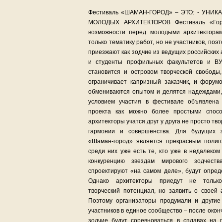
Фестиваль «ШАМАН-ГОРОД» – ЭТО: - УН
МОЛОДЫХ АРХИТЕКТОРОВ Фестиваль «Горо
возможности перед молодыми архитекторам
только тематику работ, но не участников, поэ
приезжают как зодчие из ведущих российских 
и студенты профильных факультетов и ВУ
становится и островом творческой свободы
ограничивает капризный заказчик, и форум
обмениваются опытом и делятся надеждами,
условием участия в фестивале объявлена
проекта как можно более простыми спос
архитекторы учатся друг у друга не просто тво
гармонии и совершенства. Для будущих з
«Шаман-город» является прекрасным полиг
среди них уже есть те, кто уже в недалеко
конкуренцию звездам мирового зодчест
спроектируют «на самом деле», будут опреде
Однако архитекторы приедут не только
творческий потенциал, но заявить о своей 
Поэтому организаторы продумали и другие
участников в единое сообщество – после око
зодчие будут соревноваться в сплавах на 