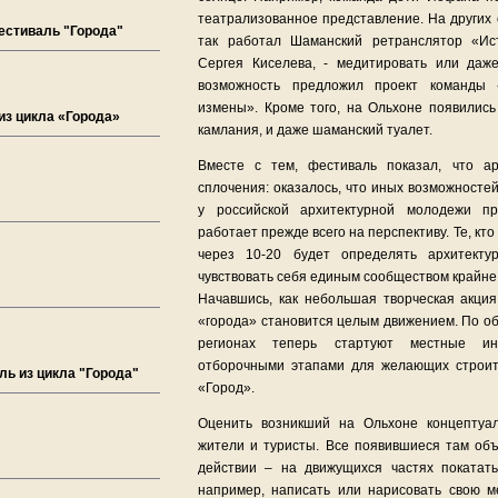
театрализованное представление. На других 
Фестиваль "Города"
так работал Шаманский ретранслятор «Ис
Сергея Киселева, - медитировать или даж
возможность предложил проект команды
измены». Кроме того, на Ольхоне появились
из цикла «Города»
камлания, и даже шаманский туалет.
Вместе с тем, фестиваль показал, что а
сплочения: оказалось, что иных возможносте
у российской архитектурной молодежи пр
работает прежде всего на перспективу. Те, кт
через 10-20 будет определять архитекту
чувствовать себя единым сообществом крайне
Начавшись, как небольшая творческая акция
«города» становится целым движением. По об
регионах теперь стартуют местные ин
отборочными этапами для желающих строит
ль из цикла "Города"
«Город».
Оценить возникший на Ольхоне концептуа
жители и туристы. Все появившиеся там об
действии – на движущихся частях покатат
например, написать или нарисовать свою 