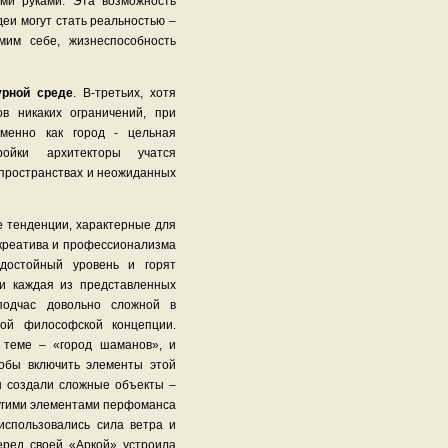
ми руками. Эта возможность
деи могут стать реальностью –
мим себе, жизнеспособность
урной среде
. В-третьих, хотя
в никаких ограничений, при
именно как город - цельная
ойки архитекторы учатся
 пространствах и неожиданных
 тенденции, характерные для
 креатива и профессионализма
достойный уровень и горят
ки каждая из представленных
подчас довольно сложной в
ой философской концепции.
 теме – «город шаманов», и
тобы включить элементы этой
ы создали сложные объекты –
угими элементами перфоманса
использовались сила ветра и
еред своей «Аркой» устроила