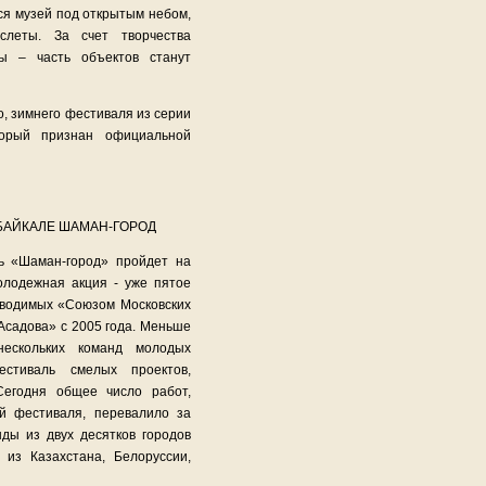
ся музей под открытым небом,
слеты. За счет творчества
ы – часть объектов станут
, зимнего фестиваля из серии
торый признан официальной
 БАЙКАЛЕ ШАМАН-ГОРОД
ь «Шаман-город» пройдет на
олодежная акция - уже пятое
оводимых «Союзом Московских
Асадова» с 2005 года. Меньше
ескольких команд молодых
естиваль смелых проектов,
егодня общее число работ,
ий фестиваля, перевалило за
ды из двух десятков городов
 из Казахстана, Белоруссии,