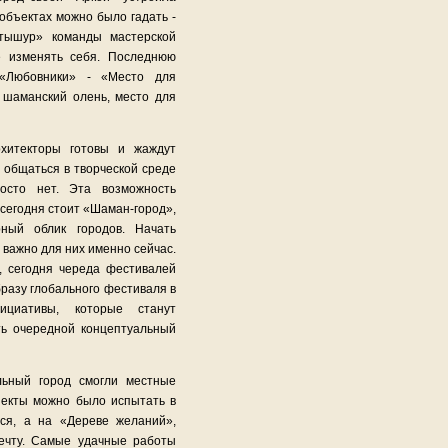
объектах можно было гадать -
тышур» команды мастерской
е изменять себя. Последнюю
 «Любовники» - «Место для
 шаманский олень, место для
рхитекторы готовы и жаждут
й общаться в творческой среде
осто нет. Эта возможность
о сегодня стоит «Шаман-город»,
рный облик городов. Начать
 важно для них именно сейчас.
, сегодня череда фестивалей
разу глобального фестиваля в
ициативы, которые станут
ь очередной концептуальный
льный город смогли местные
ъекты можно было испытать в
ься, а на «Дереве желаний»,
мечту. Самые удачные работы