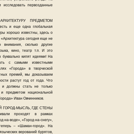
и исследовать первозданные
АРХИТЕКТУРУ ПРЕДМЕТОМ
сть и еще одна глобальная
уры хорошо известны, здесь о
. «Архитектура сегодня еще не
о внимания, сколько другие
зыка, кино, театр т.п. И это
ы буквально кипят идеями! На
вать с самыми известными
лях «Города» в творческой
ятных премий, мы доказываем
ости растут год от года. Что
т и должны стать не только
 и предметом национальной
Города» Иван Овчинников.
 ГОРОД-МЫСЛЬ, ГДЕ СТЕНЫ
вали проходят в рамках
д-на-воде», «Город-на-снегу»,
 теперь – «Шаман-город». На
 языческих верований бурятов,