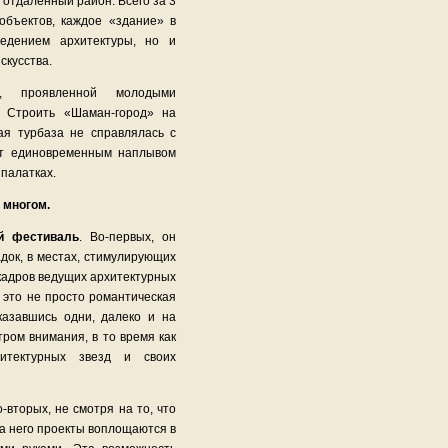
 отдаленный район. Всего за 3
объектов, каждое «здание» в
едением архитектуры, но и
скусства.
и, проявленной молодыми
. Строить «Шаман-город» на
ая турбаза не справлялась с
ст единовременным наплывом
 палатках.
 многом.
й фестиваль
. Во-первых, он
ок, в местах, стимулирующих
 кадров ведущих архитектурных
 это не просто романтическая
казавшись одни, далеко и на
ром внимания, в то время как
итектурных звезд и своих
-вторых, не смотря на то, что
а него проекты воплощаются в