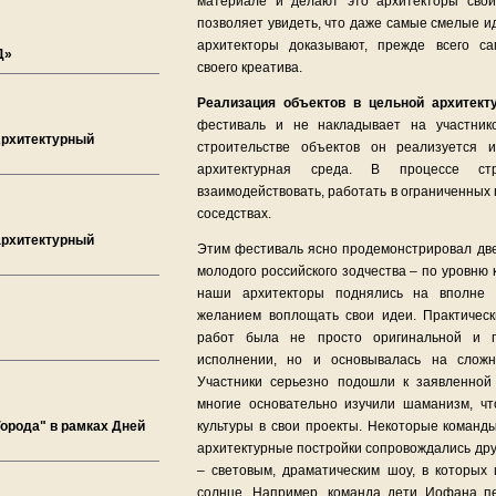
материале и делают это архитекторы свои
позволяет увидеть, что даже самые смелые и
архитекторы доказывают, прежде всего са
Д»
своего креатива.
Реализация объектов в цельной архитект
фестиваль и не накладывает на участнико
Архитектурный
строительстве объектов он реализуется 
архитектурная среда. В процессе стр
взаимодействовать, работать в ограниченных
соседствах.
 архитектурный
Этим фестиваль ясно продемонстрировал две
молодого российского зодчества – по уровню
наши архитекторы поднялись на вполне 
желанием воплощать свои идеи. Практичес
работ была не просто оригинальной и 
исполнении, но и основывалась на сложн
Участники серьезно подошли к заявленной
многие основательно изучили шаманизм, ч
орода" в рамках Дней
культуры в свои проекты. Некоторые команд
архитектурные постройки сопровождались др
– световым, драматическим шоу, в которых 
солнце. Например, команда дети Иофана п