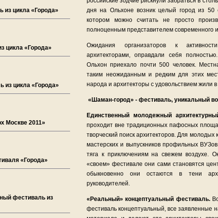
российские зодчие рискнули забраться в столь
 из цикла «Города»
дня на Ольхоне возник целый город из 50 
котором можно считать не просто произв
полноценным представителем современного и
Ожидания организаторов к активност
з цикла «Города»
архитекторами, оправдали себя полностью
Ольхон приехало почти 500 человек. Местн
таким неожиданным и редким для этих ме
народа и архитекторы с удовольствием жили в
ь из цикла «Города»
«Шаман-город» - фестиваль, уникальный во
Единственный молодежный архитектурны
х Москве 2011»
проходит вне традиционных пафосных площад
творческий поиск архитекторов. Для молодых
мастерских и выпускников профильных ВУЗов
тяга к приключениям на свежем воздухе. О
тиваля «Города»
«своем» фестивале они сами становятся цент
обыкновенно они остаются в тени арх
руководителей.
рный фестиваль из
«Реальный» концептуальный фестиваль.
Во
фестиваль концептуальный, все заявленные н