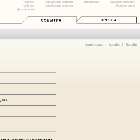
пресса
российские новости
библиотека
рассылка новостей
события
зарубежные новости
обратная связь
фотогалерея
ПРЕССА
СОБЫТИЯ
фестиваль
дизайн
Дизайн
дова