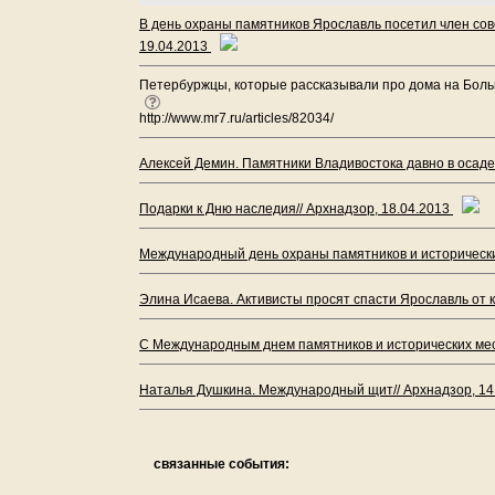
В день охраны памятников Ярославль посетил член сов
19.04.2013
Петербуржцы, которые рассказывали про дома на Больш
http://www.mr7.ru/articles/82034/
Алексей Демин. Памятники Владивостока давно в осаде 
Подарки к Дню наследия// Архнадзор, 18.04.2013
Международный день охраны памятников и исторических
Элина Исаева. Активисты просят спасти Ярославль от к
С Международным днем памятников и исторических мест
Наталья Душкина. Международный щит// Архнадзор, 14
связанные события: