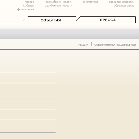
пресса
российские новости
библиотека
рассылка новостей
события
зарубежные новости
обратная связь
фотогалерея
ПРЕССА
СОБЫТИЯ
лекция
современная архитектура