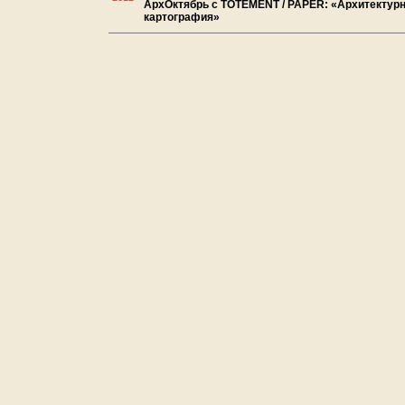
АрхОктябрь с TOTEMENT / PAPER: «Архитектур
картография»