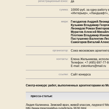
регистрационный взнос:
да
сумма:
10000 руб. за одну работу
«Интерьер», «Ландшафт», 
жюри:
Гнездилов Андрей Леони
Кузьмин Владимир Георг
Леонидов Роман Викторо
Муратов Алексей Михайл
Плоткин Владимир Ионов
Пастушенко Валентин Ле
Самогоров Виталий Алек
организатор:
Союз московских архитект
контакты:
Елена Жильникова, испол
Телефон: +7 (495) 697-77-8
E-mail: zskonkurs@mail.ru
ссылки:
Сайт конкурса
Смотр-конкурс работ, выполненных архитекторами из Мо
пресса-статьи:
Лидия Калинина. Земский врач, живой классик, лауреат// М
http://www.mperspektiva.ru/article/a-3636.html