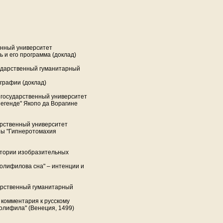
енный университет
 и его программа (доклад)
ударственный гуманитарный
графии (доклад)
 государственный университет
Легенде" Якопо да Ворагине
арственный университет
ны "Гипнеротомахия
стории изобразительных
олифилова сна" – интенции и
арственный гуманитарный
 комментария к русскому
олифила" (Венеция, 1499)