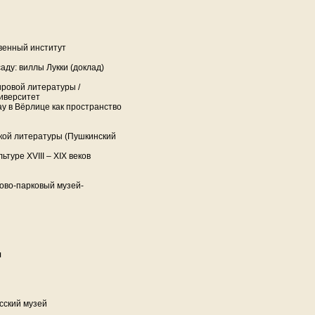
венный институт
аду: виллы Лукки (доклад)
ировой литературы /
иверситет
 в Вёрлице как пространство
кой литературы (Пушкинский
туре XVIII – XIX веков
ово-парковый музей-
ч
сский музей