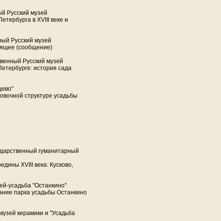
й Русский музей
тербурга в XVIII веке и
ный Русский музей
оящее (сообщение)
венный Русский музей
Петербурге: история сада
цево"
овочной структуре усадьбы
ударственный гуманитарный
дины XVIII века: Кусково,
ей-усадьба "Останкино"
ание парка усадьбы Останкино
музей керамики и "Усадьба