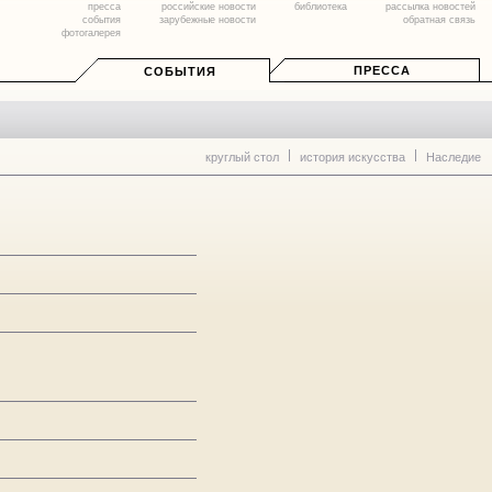
пресса
российские новости
библиотека
рассылка новостей
события
зарубежные новости
обратная связь
фотогалерея
ПРЕССА
СОБЫТИЯ
круглый стол
история искусства
Наследие