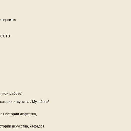
иверситет
УССТВ
учной работе).
истории искусства / Музейный
ет истории искусства,
стории искусства, кафедра