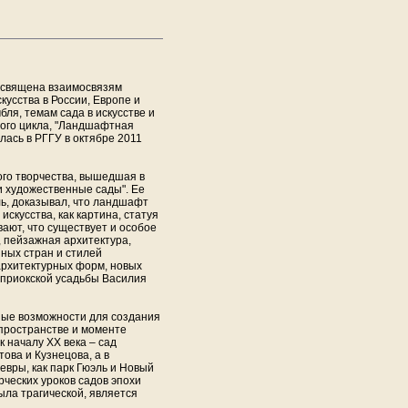
священа взаимосвязям
кусства в России, Европе и
бля, темам сада в искусстве и
того цикла, "Ландшафтная
лась в РГГУ в октябре 2011
ого творчества, вышедшая в
и художественные сады". Ее
ь, доказывал, что ландшафт
скусства, как картина, статуя
вают, что существует и особое
, пейзажная архитектура,
зных стран и стилей
архитектурных форм, новых
 приокской усадьбы Василия
ьные возможности для создания
 пространстве и моменте
к началу ХХ века – сад
ова и Кузнецова, а в
вры, как парк Гюэль и Новый
рческих уроков садов эпохи
ыла трагической, является