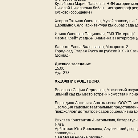
Кузыбаева Мария Павловна, НИИ истории ме
Николай Николаевич Либан – историограф регу
Кусково (сообщение)
Хворых Татьяна Олеговна, Музей-заповедник 
Царицыно Село: архитектура как образ сада (
Ирина Олеговна Пащинская, ГМЗ "Петергоф"
Ферма Крейт усадьбы Знаменка в Петергофе (
Лапенко Елена Валерьевна, Моспроект-2
Город-сад Старая Русса на рубеже XIX - ХХ в
(доклад)
Дневное заседание
15.00
Ауд. 273
ХУДОЖНИК РОЩ ТВОИХ
Веселова София Сергеевна, Московский госуд
Зимний сад как место встречи искусства и при
Бороздина Анжелика Анатольевна, ООО "Тюме
Эволюция садовых театральных представлений
"воксхоллов" до театров-садов соцреализма (д
Вихляев Константин Анатольевич, Литературн
Ялта
Арбатская Юта Ярославна, Алупкинский дворц
заповедник
Сад Музея Родена (доклад)