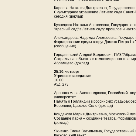
Кареева Наталия Дмитриевна, Государственны
Скульптурное украшение Летнего сада Санкт-Пе
сегодня (доклад)
Кузнецова Наталья Алексеевна, Государствен
"Красный сад" в Летнем саду: прошлое и наст
Александрова Надежда Алексеевна, Государст
Формирование среды вокруг Домика Петра I в 
(сообщение)
Городнянский Андрей Вадимович, ГМЗ "Абрам
Сакральные объекты в композиционно-планир
Абрамцево (доклад)
25.10, четверг
Утреннее заседание
10.00
Ауд. 273
Аронова Алла Александровна, Российский гос
университет
Память о Голландии в российских усадьбах сере
Вороново, Царское Село (доклад)
Кондакова Мария Дмитриевна, Московский муз
Создание парка – создание театра. Формиров
(доклад)
Яхненко Елена Васильевна, Государственный 
Кусково XVIII века"