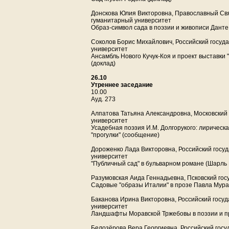
Донскова Юлия Викторовна, Православный Св
гуманитарный университет
Образ-символ сада в поэзии и живописи Данте
Соколов Борис Михайлович, Российский госуд
университет
Ансамбль Нового Кучук-Коя и проект выставки 
(доклад)
26.10
Утреннее заседание
10.00
Ауд. 273
Алпатова Татьяна Александровна, Московский
университет
Усадебная поэзия И.М. Долгорукого: лиричес
"прогулки" (сообщение)
Дороженко Лада Викторовна, Российский госу
университет
"Публичный сад" в бульварном романе (Шарль 
Разумовская Аида Геннадьевна, Псковский го
Садовые "образы Италии" в прозе Павла Мура
Баканова Ирина Викторовна, Российский госу
университет
Ландшафты Моравской Тржебовы в поэзии и п
Белозёрова Вера Георгиевна, Российский гос