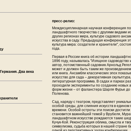
пресс-релиз:
Междисциплинарная научная конференция по
ландшафтного творчества с другими видами ис
других регионах мира, культуре садового ансам
искусства в саду. Предыдущая конференция э
культура мира: создатели и хранители", состоя
года.
ду
Первая в России книга об истории ландшафтн
1896 году, называлась "Изящное садоводство 
автор, потомственный садовник Арнольд Регел
может и должен быть таким же произведением и
Германия. Два века
или книга. Ансамбли классических эпох показы
искусство для сада – декоративная скульптура
литературная программа. В садах и парках ра
проходили эксперименты по созданию новых 
форм жизни – от фаланстера Шарля Фурье до
Поленова.
хранители
Сад, наряду с театром, представляет уникал
особой среды, для слияния искусств в едином
времени. Особой остроты эти поиски достигли 
становится важнейшей темой у Врубеля, Мурат
ландшафтном искусстве рождаются такие шеде
Кучук-Кой. Реконструкция облика, смысла и тво
символизма, судьба которых в нашей стране б
одной из перспективных задач конференции.