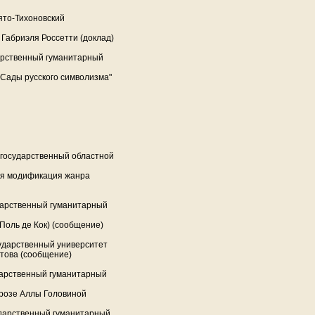
ято-Тихоновский
 Габриэля Россетти (доклад)
арственный гуманитарный
"Сады русского символизма"
 государственный областной
кая модификация жанра
дарственный гуманитарный
Поль де Кок) (сообщение)
сударственный университет
това (сообщение)
дарственный гуманитарный
розе Аллы Головиной
ударственный гуманитарный