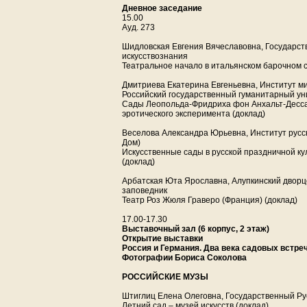
Дневное заседание
15.00
Ауд. 273
Шидловская Евгения Вячеславовна, Государст
искусствознания
Театральное начало в итальянском барочном с
Дмитриева Екатерина Евгеньевна, Институт м
Российский государственный гуманитарный ун
Сады Леопольда-Фридриха фон Анхальт-Дессау
эротического эксперимента (доклад)
Веселова Александра Юрьевна, Институт русс
Дом)
Искусственные сады в русской праздничной куль
(доклад)
Арбатская Юта Ярославна, Алупкинский дворц
заповедник
Театр Роз Жюля Граверо (Франция) (доклад)
17.00-17.30
Выставочный зал (6 корпус, 2 этаж)
Открытие выставки
Россия и Германия. Два века садовых встре
Фотографии Бориса Соколова
РОССИЙСКИЕ МУЗЫ
Штиглиц Елена Олеговна, Государственный Ру
Летний сад – музей искусств (доклад)