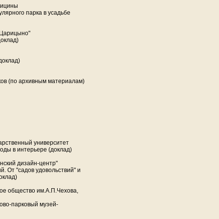
дицины
лярного парка в усадьбе
"Царицыно"
доклад)
доклад)
еков (по архивным материалам)
арственный университет
роды в интерьере (доклад)
нский дизайн-центр"
. От "садов удовольствий" и
оклад)
ое общество им.А.П.Чехова,
ово-парковый музей-