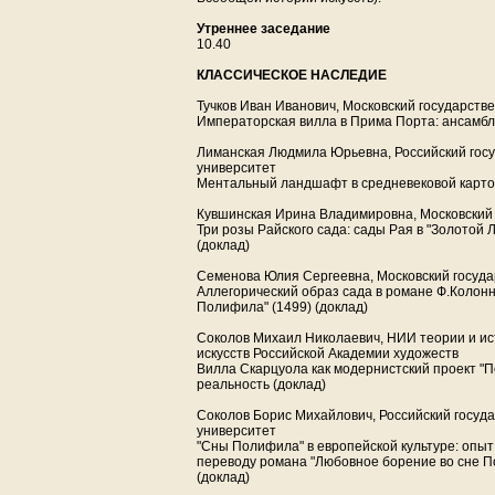
Утреннее заседание
10.40
КЛАССИЧЕСКОЕ НАСЛЕДИЕ
Тучков Иван Иванович, Московский государств
Императорская вилла в Прима Порта: ансамбль
Лиманская Людмила Юрьевна, Российский гос
университет
Ментальный ландшафт в средневековой карто
Кувшинская Ирина Владимировна, Московский
Три розы Райского сада: сады Рая в "Золотой 
(доклад)
Семенова Юлия Сергеевна, Московский госуд
Аллегорический образ сада в романе Ф.Колон
Полифила" (1499) (доклад)
Cоколов Михаил Николаевич, НИИ теории и и
искусств Российской Академии художеств
Вилла Скарцуола как модернистский проект "П
реальность (доклад)
Соколов Борис Михайлович, Российский госуд
университет
"Сны Полифила" в европейской культуре: опыт
переводу романа "Любовное борение во сне П
(доклад)