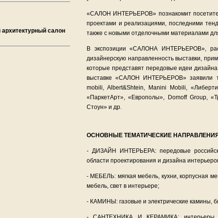
«САЛОН ИНТЕРЬЕРОВ» познакомит посетите
проектами и реализациями, последними тенд
 архитектурный салон
также с новыми отделочными материалами дл
В экспозиции «САЛОНА ИНТЕРЬЕРОВ», ра
дизайнерскую направленность выставки, прим
которые представят передовые идеи дизайна 
выставке «САЛОН ИНТЕРЬЕРОВ» заявили т
mobili, Albert&Shtein, Manini Mobili, «Либерти»
«ПаркетАрт», «Европолы», Domoff Group, «Т
Стоун» и др.
ОСНОВНЫЕ ТЕМАТИЧЕСКИЕ НАПРАВЛЕНИ
- ДИЗАЙН ИНТЕРЬЕРА: передовые российск
области проектирования и дизайна интерьер
- МЕБЕЛЬ: мягкая мебель, кухни, корпусная ме
мебель, свет в интерьере;
- КАМИНЫ: газовые и электрические камины, 
- САНТЕХНИКА И КЕРАМИКА: интерьеры в