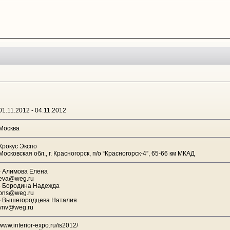
01.11.2012 - 04.11.2012
Москва
Крокус Экспо
Московская обл., г. Красногорск, п/о “Красногорск-4”, 65-66 км МКАД
- Алимова Елена
eva@weg.ru
- Бородина Надежда
bns@weg.ru
- Вышегородцева Наталия
vnv@weg.ru
www.interior-expo.ru/is2012/