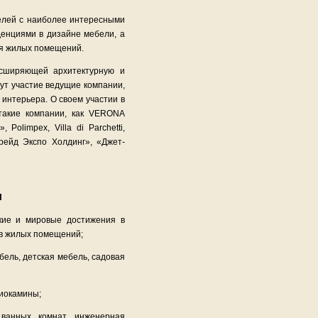
лей с наиболее интересными
енциями в дизайне мебели, а
я жилых помещений.
сширяющей архитектурную и
ут участие ведущие компании,
интерьера. О своем участии в
акие компании, как VERONA
, Polimpex, Villa di Parchetti,
рейд Экспо Холдинг», «Джет-
Я
ие и мировые достижения в
ов жилых помещений;
бель, детская мебель, садовая
биокамины;
анных комнат, инженерная