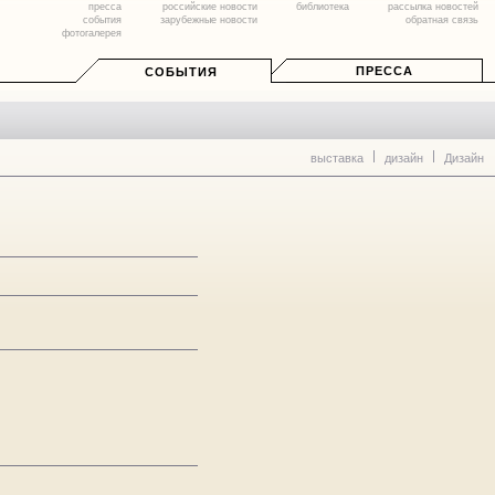
пресса
российские новости
библиотека
рассылка новостей
события
зарубежные новости
обратная связь
фотогалерея
ПРЕССА
СОБЫТИЯ
выставка
дизайн
Дизайн