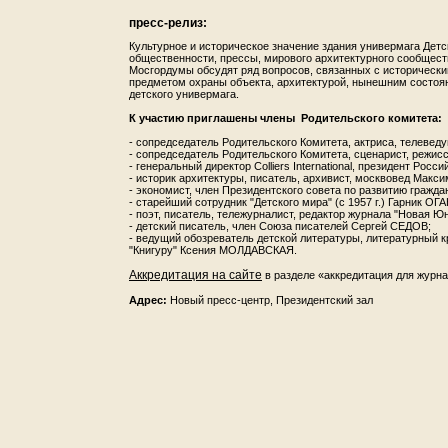
пресс-релиз:
Культурное и историческое значение здания универмага Дет
общественности, прессы, мирового архитектурного сообществ
Мосгордумы обсудят ряд вопросов, связанных с исторически
предметом охраны объекта, архитектурой, нынешним состоян
детского универмага.
К участию приглашены члены Родительского комитета:
- сопредседатель Родительского Комитета, актриса, телеве
- сопредседатель Родительского Комитета, сценарист, режи
- генеральный директор Colliers International, президент Ро
- историк архитектуры, писатель, архивист, москвовед Мак
- экономист, член Президентского совета по развитию гражд
- старейший сотрудник "Детского мира" (с 1957 г.) Гарник О
- поэт, писатель, тележурналист, редактор журнала "Новая
- детский писатель, член Союза писателей Сергей СЕДОВ;
- ведущий обозреватель детской литературы, литературный к
"Книгуру" Ксения МОЛДАВСКАЯ.
Аккредитация на сайте
в разделе «аккредитация для журна
Адрес:
Новый пресс-центр, Президентский зал