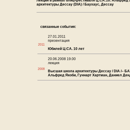
Лекция в рамках блиц-фестиваля Ц:СА:10. Альфред Я
архитектуры Дессау (DIA) / Баухаус, Дессау
связанные события:
27.01.2011
презентация
2011
Юбилей Ц:СА. 10 лет
20.06.2008 19.00
лекция
2008
Высшая школа архитектуры Дессау / DIA /– Б
Альфред Якоби, Гуннарт Хартман, Даниел Ден