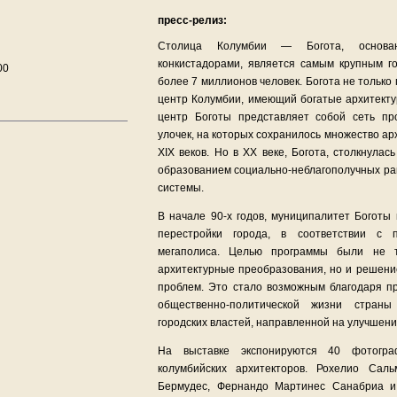
пресс-релиз:
Столица Колумбии — Богота, основа
конкистадорами, является самым крупным г
00
более 7 миллионов человек. Богота не только 
центр Колумбии, имеющий богатые архитекту
центр Боготы представляет собой сеть пр
улочек, на которых сохранилось множество а
XIX веков. Но в XX веке, Богота, столкнула
образованием социально-неблагополучных ра
системы.
В начале 90-х годов, муниципалитет Боготы
перестройки города, в соответствии с п
мегаполиса. Целью программы были не т
архитектурные преобразования, но и решени
проблем. Это стало возможным благодаря 
общественно-политической жизни стран
городских властей, направленной на улучшени
На выставке экспонируются 40 фотогра
колумбийских архитекторов. Рохелио Саль
Бермудес, Фернандо Мартинес Санабриа и