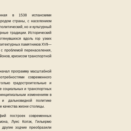
нная в 1538 испанскими
ородом страны, с населением
политический, но и культурный
рные традиции. Исторический
отянувшихся вдоль гор узких
рхитектурных памятников XVII—
сь с проблемой перенаселения,
йонов, кризисом транспортной
 начал программу масштабной
отребностями современного
олько градостроительные и
е социальных и транспортных
принципиальным изменениям в
ы и дальновидной политике
е качества жизни столицы.
фий построек современных
мона, Луис Копэк, Гильермо
 другие зодчие преобразили