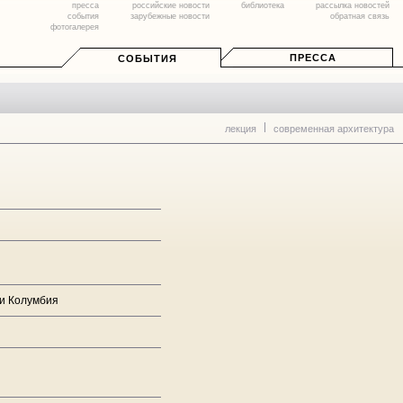
пресса
российские новости
библиотека
рассылка новостей
события
зарубежные новости
обратная связь
фотогалерея
ПРЕССА
СОБЫТИЯ
лекция
современная архитектура
ки Колумбия