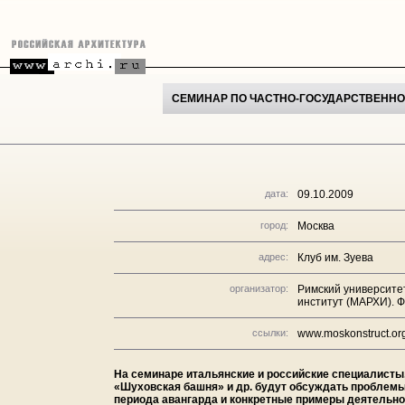
CЕМИНАР ПО ЧАСТНО-ГОСУДАРСТВЕННО
дата:
09.10.2009
город:
Москва
адрес:
Клуб им. Зуева
организатор:
Римский университе
институт (МАРХИ). 
ссылки:
www.moskonstruct.or
На семинаре итальянские и российские специалисты
«Шуховская башня» и др. будут обсуждать проблемы
периода авангарда и конкретные примеры деятельно