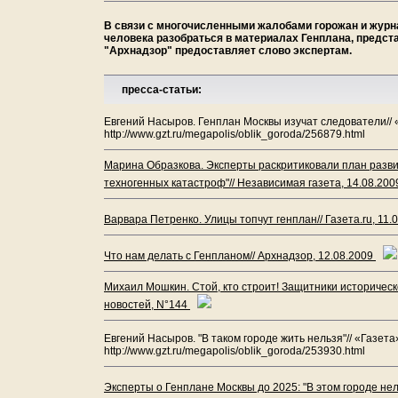
В связи с многочисленными жалобами горожан и журн
человека разобраться в материалах Генплана, предст
"Архнадзор" предоставляет слово экспертам.
пресса-статьи:
Евгений Насыров. Генплан Москвы изучат следователи// «Г
http://www.gzt.ru/megapolis/oblik_goroda/256879.html
Марина Образкова. Эксперты раскритиковали план развит
техногенных катастроф"// Независимая газета, 14.08.20
Варвара Петренко. Улицы топчут генплан// Газета.ru, 11.
Что нам делать с Генпланом// Архнадзор, 12.08.2009
Михаил Мошкин. Стой, кто строит! Защитники историческ
новостей, N°144
Евгений Насыров. "В таком городе жить нельзя"// «Газета» 
http://www.gzt.ru/megapolis/oblik_goroda/253930.html
Эксперты о Генплане Москвы до 2025: "В этом городе не