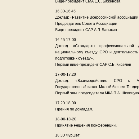
Вице-президент СМА Е.С. Баженова
16.30-16.45
Доклад: «Развитие Всероссийской ассоциации
Председатель Совета Ассоциации
Вице-президент САР А.Л. Бавыкин
16.45-17-00
Доклад: «Стандарты профессиональной д
национальному съезду СРО и деятельность
подготовке к съезду».
Первый вице-президент САР С.Б. Киселев
17-00-17.20
Доклад: «Взаимодействие СРО с Мос
Государственный заказ. Малый бизнес. Тенде
Первый зам. председателя МКА П.А. Шевоцуко
17.20-18-00
Прения по докладам.
18-00-18-20
Принятие Решения Конференции.
18.30 Фуршет.