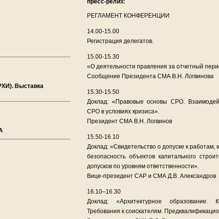
пресс-релиз:
РЕГЛАМЕНТ КОНФЕРЕНЦИИ
14.00-15.00
Регистрация делегатов.
15.00-15.30
«О деятельности правления за отчетный пери
Сообщение Президента СМА В.Н. Логвинова
РХИ). Выставка
15.30-15.50
Доклад: «Правовые основы СРО. Взаимодей
СРО в условиях кризиса».
Президент СМА В.Н. Логвинов
А
15.50-16.10
Доклад: «Свидетельство о допуске к работам,
безопасность объектов капитального строи
допусков по уровням ответственности».
Вице-президент САР и СМА Д.В. Александров
16.10–16.30
Доклад: «Архитектурное образование. К
Требования к соискателям. Предквалификацио