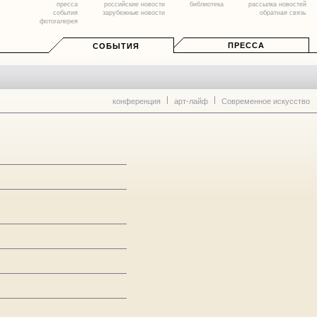
пресса
российские новости
библиотека
рассылка новостей
события
зарубежные новости
обратная связь
фотогалерея
ПРЕССА
СОБЫТИЯ
конференция
арт-лайф
Современное искусство