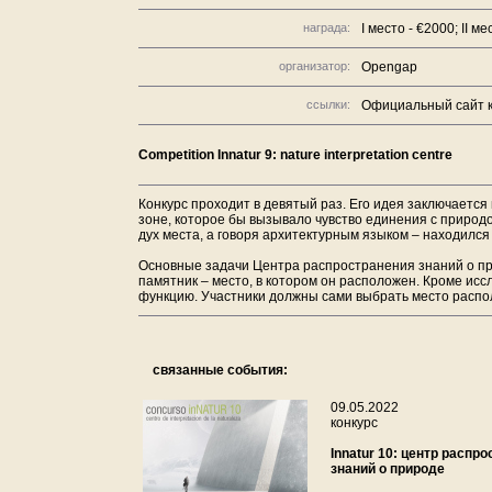
награда:
I место - €2000; II ме
организатор:
Opengap
ссылки:
Официальный сайт к
Competition Innatur 9: nature interpretation centre
Конкурс проходит в девятый раз. Его идея заключается
зоне, которое бы вызывало чувство единения с природо
дух места, а говоря архитектурным языком – находился 
Основные задачи Центра распространения знаний о пр
памятник – место, в котором он расположен. Кроме ис
функцию. Участники должны сами выбрать место распол
связанные события:
09.05.2022
конкурс
Innatur 10: центр распр
знаний о природе