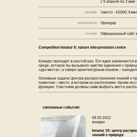
с 5 апреля по 2 мая 
награда:
I место - €2000; II ме
организатор:
Opengap
ссылки:
Официальный сайт к
Competition Innatur 6: nature interpretation centre
Конкурс проходит в шестой раз. Его идея заключается 
среде, которое бы вызывало чувство единения с природ
«дух места», а говоря архитектурным языком – находилс
Основные задачи Центра распространения знаний о пр
памятник – место, в котором он расположен. Кроме ис
функцию. Участники должны сами выбрать место распол
связанные события:
09.05.2022
конкурс
Innatur 10: центр распр
знаний о природе