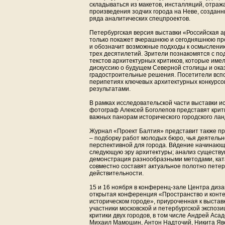
складываться из макетов, инсталляций, отр
произведения зодчих города на Неве, созданны
ряда аналитических спецпроектов.
Петербургская версия выставки «Российская а
только покажет вчерашнюю и сегодняшнюю про
и обозначит возможные подходы к осмыслени
трех десятилетий. Зрители познакомятся с п
текстов архитектурных критиков, которые име
дискуссию о будущем Северной столицы и ока
градостроительные решения. Посетители всп
перипетиях ключевых архитектурных конкурсо
результатами.
В рамках исследовательской части выставки и
фотограф Алексей Боголепов представят крит
важных панорам исторического городского ла
Журнал «Проект Балтия» представит также п
– подборку работ молодых бюро, чья деятель
перспективной для города. Ви́дение начинающ
следующую эру архитектуры; анализ существу
демонстрация разнообразными методами, кат
совместно составят актуальное полотно петер
действительности.
15 и 16 ноября в конференц-зале Центра диз
открытая конференция «Пространство и контек
историческом городе», приуроченная к выстав
участники московской и петербургской экспоз
критики двух городов, в том числе Андрей Асад
Михаил Мамошин, Антон Надточий, Никита Яве