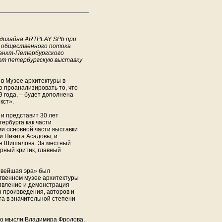
 дизайна ARTPLAY SPb при
х общественного потока
Санкт-Петербургского
ют петербургскую выставку
 в Музее архитектуры в
о проанализировать то, что
9 года, – будет дополнена
кст».
 и представит 30 лет
ербурга как части
ми основной части выставки
и Никита Асадовы, и
ия Шишалова. За местный
рный критик, главный
овейшая эра» был
ственном музее архитектуры
ыявление и демонстрация
з произведения, авторов и
а в значительной степени
 по мысли Владимира Фролова,