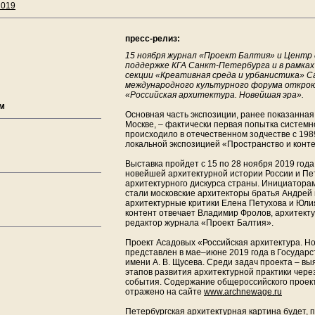
2019
пресс-релиз:
15 ноября журнал «Проект Балтия» и Центр
поддержке КГА Санкт-Петербурга и в рамка
секции «Креативная среда и урбанистика» 
международного культурного форума откро
«Российская архитектура. Новейшая эра».
ум
Основная часть экспозиции, ранее показанная
Москве, – фактически первая попытка системн
происходило в отечественном зодчестве с 198
локальной экспозицией «Пространство и конте
Выставка пройдет с 15 по 28 ноября 2019 года
новейшей архитектурной истории России и Пет
архитектурного дискурса страны. Инициатора
стали московские архитекторы братья Андрей 
архитектурные критики Елена Петухова и Юл
контент отвечает Владимир Фролов, архитекту
редактор журнала «Проект Балтия».
Проект Асадовых «Российская архитектура. Н
представлен в мае–июне 2019 года в Государ
имени А. В. Щусева. Среди задач проекта – в
этапов развития архитектурной практики чере
события. Содержание общероссийского проект
отражено на сайте
www.archnewage.ru
Петербургская архитектурная картина будет,