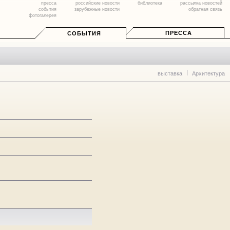
пресса
российские новости
библиотека
рассылка новостей
события
зарубежные новости
обратная связь
фотогалерея
ПРЕССА
СОБЫТИЯ
выставка
Архитектура