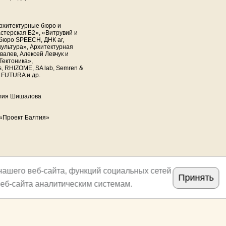
архитектурные бюро и
стерская Б2», «Витрувий и
 бюро SPEECH, ДНК аг,
культура», Архитектурная
алев, Алексей Левчук и
Тектоника»,
, RHIZOME, SA lab, Semren &
, FUTURA и др.
Юлия Шишалова
 «Проект Балтия»
нашего веб-сайта, функций социальных сетей
Принять
еб-сайта аналитическим системам.