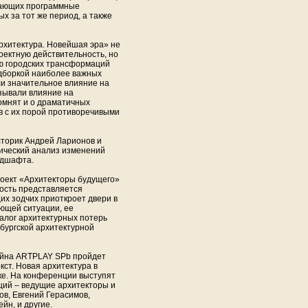
ажающих программные
х за тот же период, а также
рхитектура. Новейшая эра» не
ектную действительность, но
ю городских трансформаций
одборкой наиболее важных
ли значительное влияние на
зывали влияние на
омнят и о драматичных
в с их порой противоречивыми
сторик Андрей Ларионов и
ический анализ изменений
ндшафта.
роект «Архитекторы будущего»
ность представляется
их зодчих приоткроет двери в
ющей ситуации, ее
алог архитектурных потерь
бургской архитектурной
айна ARTPLAY SPb пройдет
ст. Новая архитектура в
ке. На конференции выступят
иций – ведущие архитекторы и
ов, Евгений Герасимов,
йн, и другие.