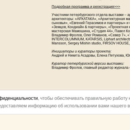
Подробная программа и регистрация>>>
Участники петербургского отдела выставки – 
архитекторы: «АРХАТАКА», «Архитектурная ма
сыновья», «Евгений Герасимов и партнеры» и
«Земцов, Кондиайн & партнеры», «Проектная 
мастерская Мамошина, «Студия 44», Павел Ков
Владимир Фролов, Олег Романов, «Север 7», «
INTERCOLUMNIUM, KATARSIS, Liphart architects
Mansson, Sergey Mishin studio, FIRSOV HOUSE
Инициаторы и кураторы проекта:
Андрей и Никита Асадовы, Елена Петухова, 
Куратор петербургской версии выставки:
Владимир Фролов, главный редактор журнала
нфиденциальности
, чтобы обеспечивать правильную работу 
редоставляем информацию об использовании вами нашего в