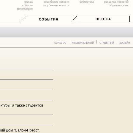
пресса
российские новости
библиотека
рассылка новостей
события
зарубежные новости
обратная связь
фотогалерея
ПРЕССА
СОБЫТИЯ
конкурс
национальный
открытый
дизайн
ктуры, а также студентов
ий Дом "Салон-Пресс".