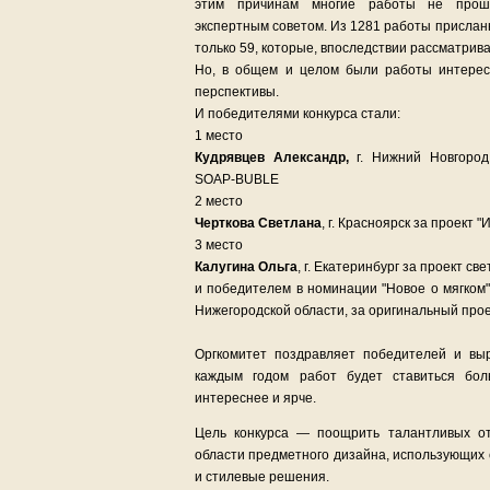
этим причинам многие работы не прош
экспертным советом. Из 1281 работы прислан
только 59, которые, впоследствии рассматри
Но, в общем и целом были работы интере
перспективы.
И победителями конкурса стали:
1 место
Кудрявцев Александр,
г. Нижний Новгород
SOAP-BUBLE
2 место
Черткова Светлана
, г. Красноярск за проект 
3 место
Калугина Ольга
, г. Екатеринбург за проект с
и победителем в номинации "Новое о мягком",
Нижегородской области, за оригинальный проек
Оргкомитет поздравляет победителей и вы
каждым годом работ будет ставиться бол
интереснее и ярче.
Цель конкурса — поощрить талантливых от
области предметного дизайна, использующих
и стилевые решения.