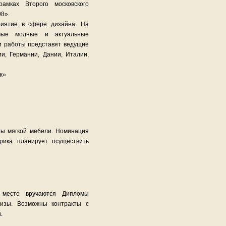
амках Второго московского
8».
иятие в сфере дизайна. На
амые модные и актуальные
и работы представят ведущие
и, Германии, Дании, Италии,
ж»
ты мягкой мебели. Номинация
рика планирует осуществить
е место вручаются Дипломы
ризы. Возможны контракты с
.