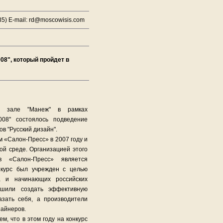
5) E-mail: rd@moscowisis.com
8", который пройдет в
м зале "Манеж" в рамках
08" состоялось подведение
в "Русский дизайн".
м «Салон-Пресс» в 2007 году и
й среде. Организацией этого
в «Салон-Пресс» является
нкурс был учрежден с целью
а и начинающих российских
ешили создать эффективную
азать себя, а производители
зайнеров.
м, что в этом году на конкурс