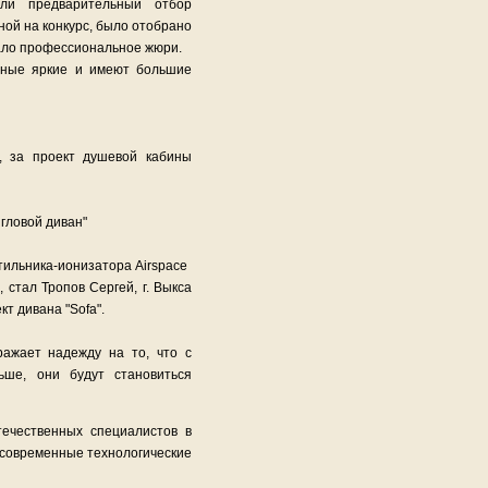
ли предварительный отбор
ной на конкурс, было отобрано
вало профессиональное жюри.
сные яркие и имеют большие
, за проект душевой кабины
"Игловой диван"
ветильника-ионизатора Airspace
 стал Тропов Сергей, г. Выкса
т дивана "Sofa".
ражает надежду на то, что с
ьше, они будут становиться
ечественных специалистов в
 современные технологические