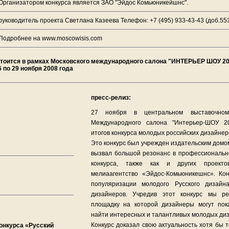
Организатором конкурса является ЗАО "Эйдос Комьюникейшнс".
руководитель проекта Светлана Казеева Телефон: +7 (495) 933-43-43 (доб.553
Подробнее на www.moscowisis.com
стоится в рамках Московского международного cалона "ИНТЕРЬЕР ШОУ 200
по 29 ноября 2008 года
пресс-релиз:
27 ноября в центральном выставочно
Международного салона "Интерьер-ШОУ 20
итогов конкурса молодых российских дизайнеро
Это конкурс был учрежден издательским домо
вызвал большой резонанс в профессионально
конкурса, также как и других проекто
мелиаагентство «Эйдос-Комьюникешнс». Ко
популяризации молодого Русского дизайн
дизайнеров. Учредив этот конкурс мы р
площадку на которой дизайнеры могут пок
найти интересных и талантливых молодых ди
Конкурс доказал свою актуальность хотя бы те
онкурса «Русский