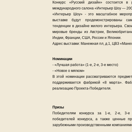
Конкурс «Русский дизайн» состоится в р
международного салона «Интерьер Шоу — 200
«Интерьер Шоу» - это масштабное меропр
выставке будут продемонстрированы с
тенденции в дизайне жилого интерьера. Сво
мировые бренды из Австрии, Великобритани
Индии, Франции, США, России и Японии.
Адрес выставки: Манежная пл, д.1, ЦВЗ «Мане
Номинации
- «Лучшая работа» (1-е, 2-е, 3-е место)
- «Новое о мягком»
В этой номинации рассматриваются предме
поддерживается фабрикой «8 марта». Фаб
реализацию Проекта-Победителя.
Призы
Победителям конкурса за 1-е, 2-е, 3-
победителей конкурса, а также ценные п
зарубежными производственными компаниями