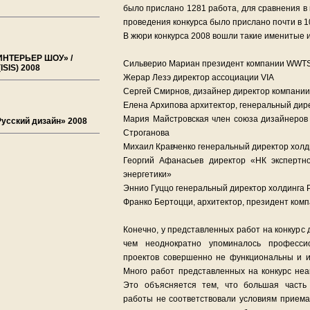
было прислано 1281 работа, для сравнения в
проведения конкурса было прислано почти в 1
В жюри конкурса 2008 вошли такие именитые и
«ИНТЕРЬЕР ШОУ» /
Сильверио Мариан президент компании WWT
(ISIS) 2008
Жерар Лезэ директор ассоциации VIA
Сергей Смирнов, дизайнер директор компани
Елена Архипова архитектор, генеральный ди
Мария Майстровская член союза дизайнеров
Русский дизайн» 2008
Строганова
Михаил Кравченко генеральный директор холд
Георгий Афанасьев директор «НК экспертн
энергетики»
Эннио Гуццо генеральный директор холдинга Pal
Франко Бертоцци, архитектор, президент компан
Конечно, у представленных работ на конкурс 
чем неоднократно упоминалось професс
проектов совершенно не функциональны и и
Много работ представленных на конкурс неа
Это объясняется тем, что большая часть 
работы не соответствовали условиям приема