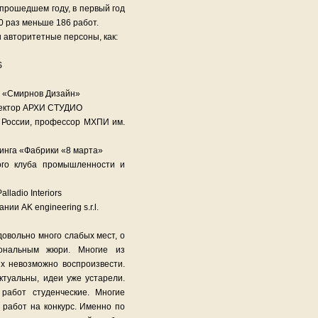
 прошедшем году, в первый год
0 раз меньше 186 работ.
 авторитетные персоны, как:
S
и «Смирнов Дизайн»
ректор АРХИ СТУДИО
 России, профессор МХПИ им.
инга «Фабрики «8 марта»
ого клуба промышленности и
ladio Interiors
ии AK engineering s.r.l.
довольно много слабых мест, о
иональным жюри. Многие из
х невозможно воспроизвести.
ктуальны, идеи уже устарели.
работ студенческие. Многие
 работ на конкурс. Именно по