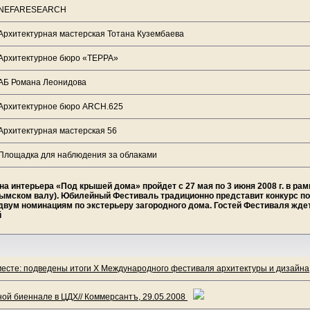
NEFARESEARCH
Архитектурная мастерская Тотана Кузембаева
Архитектурное бюро «ТЕРРА»
АБ Романа Леонидова
Архитектурное бюро ARCH.625
Архитектурная мастерская 56
Площадка для наблюдения за облаками
а интерьера «Под крышей дома» пройдет с 27 мая по 3 июня 2008 г. в ра
рымском валу). Юбилейный Фестиваль традиционно представит конкурс по
 двум номинациям по экстерьеру загородного дома. Гостей Фестиваля жде
й
есте: подведены итоги X Международного фестиваля архитектуры и дизайна,
ной биеннале в ЦДХ// Коммерсантъ, 29.05.2008