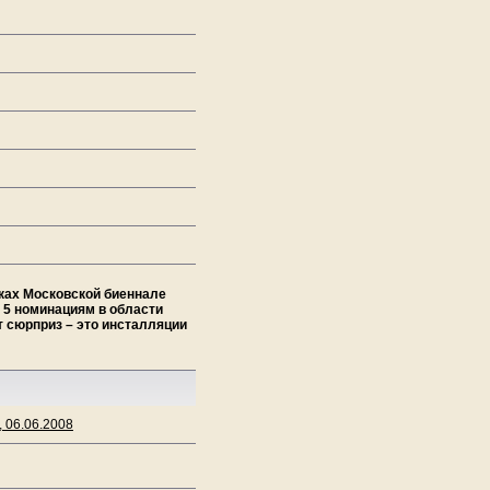
мках Московской биеннале
 5 номинациям в области
т сюрприз – это инсталляции
 06.06.2008