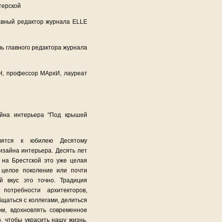
терской
лавный редактор журнала ELLE
ль главного редактора журнала
Н, профессор МАрхИ, лауреат
йна интерьера "Под крышей
вятся к юбилею Десятому
зайна интерьера. Десять лет
 на Брестской это уже целая
 целое поколение или почти
й вкус это точно. Традиция
отребности архитекторов,
бщаться с коллегами, делиться
м, вдохновлять современное
, чтобы украсить нашу жизнь,