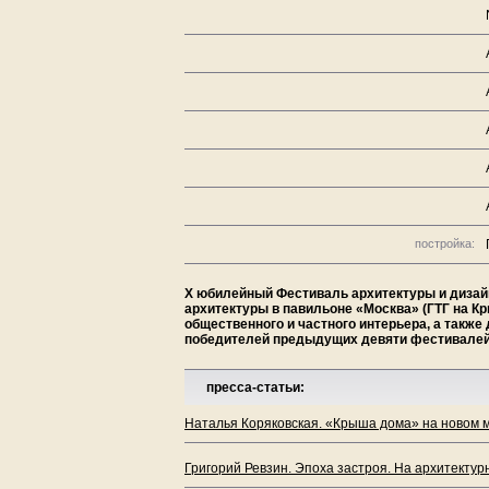
постройка:
Х юбилейный Фестиваль архитектуры и дизайн
архитектуры в павильоне «Москва» (ГТГ на К
общественного и частного интерьера, а также
победителей предыдущих девяти фестивале
пресса-статьи:
Наталья Коряковская. «Крыша дома» на новом м
Григорий Ревзин. Эпоха застроя. На архитектур