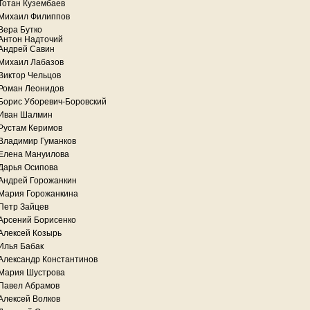
Тотан Кузембаев
Михаил Филиппов
Вера Бутко
Антон Надточий
Андрей Савин
Михаил Лабазов
Виктор Чельцов
Роман Леонидов
Борис Уборевич-Боровский
Иван Шалмин
Рустам Керимов
Владимир Гуманков
Елена Мануилова
Дарья Осипова
Андрей Горожанкин
Мария Горожанкина
Петр Зайцев
Арсений Борисенко
Алексей Козырь
Илья Бабак
Александр Константинов
Мария Шустрова
Павел Абрамов
Алексей Волков