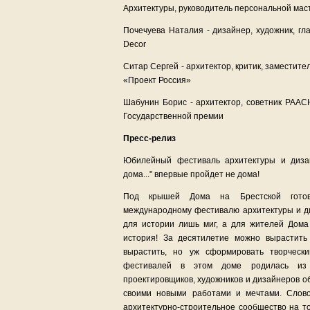
Архитектуры, руководитель персональной мас
Почечуева Наталия - дизайнер, художник, г
Decor
Ситар Сергей - архитектор, критик, заместите
«Проект Россия»
Шабунин Борис - архитектор, советник РААС
Государственной премии
Пресс-релиз
Юбилейный фестиваль архитектуры и диза
дома..." впервые пройдет не дома!
Под крышей Дома на Брестской гото
международному фестивалю архитектуры и ди
для истории лишь миг, а для жителей Дома
история! За десятилетие можно вырастить
вырастить, но уж сформировать творчески
фестивалей в этом доме родилась из п
проектировщиков, художников и дизайнеров о
своими новыми работами и мечтами. Слово
архитектурно-строительное сообщество на то