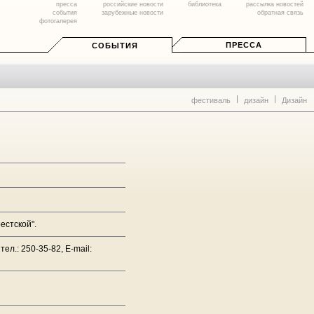
пресса
российские новости
библиотека
рассылка новостей
события
зарубежные новости
обратная связь
фотогалерея
ПРЕССА
СОБЫТИЯ
фестиваль
дизайн
Дизайн
естской".
ел.: 250-35-82, E-mail: