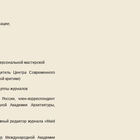
нации;
персональной мастерской
дитель Центра Современного
ой критики)
группы журналов
 России, член-корреспондент
ной Академии Архитектуры,
авный редактор журнала «Maid
ор Международной Академии