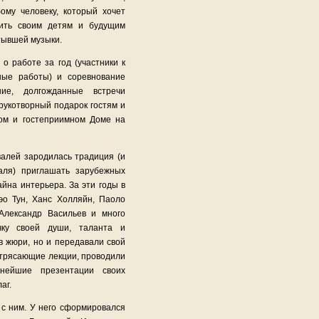
ому человеку, который хочет
вить своим детям и будущим
тывшей музыки.
о работе за год (участники к
ные работы) и соревнование
е, долгожданные встречи
рукотворный подарок гостям и
ном и гостеприимном Доме на
валей зародилась традиция (и
аля) приглашать зарубежных
айна интерьера. За эти годы в
о Тун, Ханс Холляйн, Паоло
 Александр Васильев и много
чку своей души, таланта и
в жюри, но и передавали свой
отрясающие лекции, проводили
снейшие презентации своих
аг.
 с ним. У него сформировался