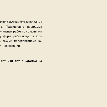
рающая лучших международных
ов. Традиционно программа
ональных работ по созданию и
ку фирм, работающих в этой
а такими мероприятиями как
и презентации.
х лет
«10 лет с «Домом на