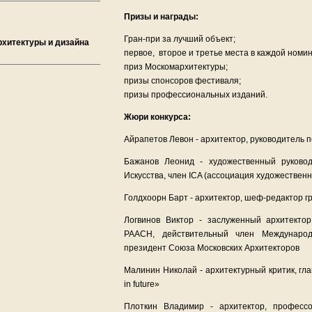
Призы и награды:
Гран-при за лучший объект;
хитектуры и дизайна
первое, второе и третье места в каждой номи
приз Москомархитектуры;
призы спонсоров фестиваля;
призы профессиональных изданий.
Жюри конкурса:
Айрапетов Левон - архитектор, руководитель 
Бажанов Леонид - художественный руково
Искусства, член ICA (ассоциация художественн
Голдхоoрн Барт - архитектор, шеф-редактор 
Логвинов Виктор - заслуженный архитектор
РААСН, действительный член Международ
президент Союза Московских Архитекторов
Малинин Николай - архитектурный критик, гл
in future»
Плоткин Владимир - архитектор, професс