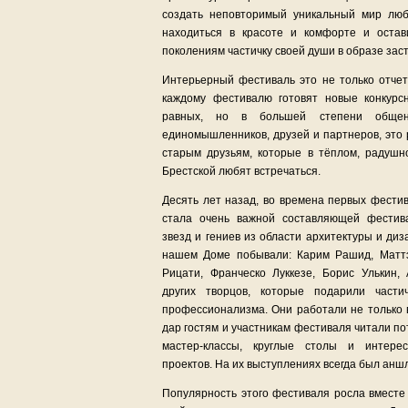
создать неповторимый уникальный мир люб
находиться в красоте и комфорте и оста
поколениям частичку своей души в образе зас
Интерьерный фестиваль это не только отчет 
каждому фестивалю готовят новые конкурс
равных, но в большей степени общени
единомышленников, друзей и партнеров, это 
старым друзьям, которые в тёплом, радуш
Брестской любят встречаться.
Десять лет назад, во времена первых фести
стала очень важной составляющей фестив
звезд и гениев из области архитектуры и диз
нашем Доме побывали: Карим Рашид, Маттэ
Рицати, Франческо Луккезе, Борис Улькин,
других творцов, которые подарили части
профессионализма. Они работали не только 
дар гостям и участникам фестиваля читали п
мастер-классы, круглые столы и интере
проектов. На их выступлениях всегда был аншл
Популярность этого фестиваля росла вместе