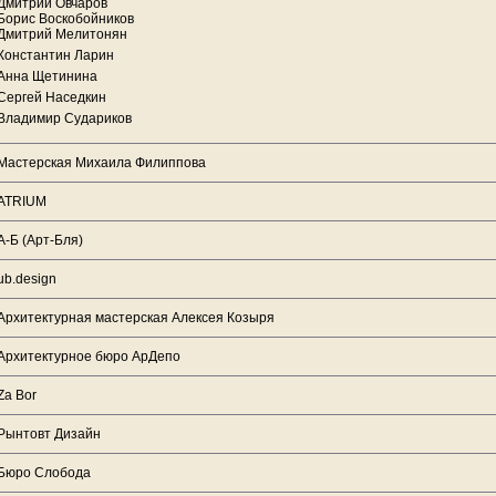
Дмитрий Овчаров
Борис Воскобойников
Дмитрий Мелитонян
Константин Ларин
Анна Щетинина
Сергей Наседкин
Владимир Судариков
Мастерская Михаила Филиппова
ATRIUM
А-Б (Арт-Бля)
ub.design
Архитектурная мастерская Алексея Козыря
Архитектурное бюро АрДепо
Za Bor
Рынтовт Дизайн
Бюро Слобода