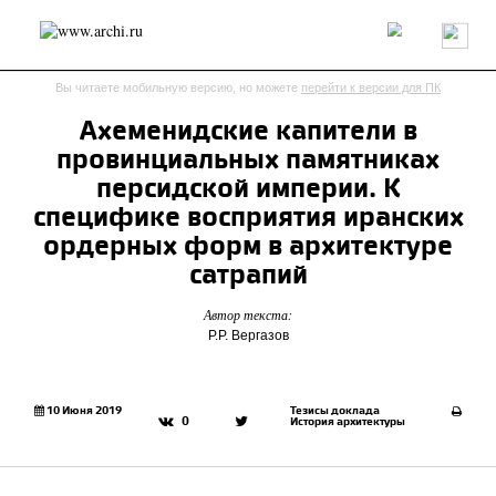
Россия
Мир
Технологии
Интерьер
Пресса
Архитекторы
Вы читаете мобильную версию, но можете
перейти к версии для ПК
Проекты
Конкурсы
События
Книги
Вакансии
Ахеменидские капители в
провинциальных памятниках
send.project
Анонсы конкурсов
Блог
персидской империи. К
Журнал
Интервью
Исследование
Мнение
специфике восприятия иранских
Обзор
Объект
Результаты конкурса
ордерных форм в архитектуре
Репортаж
Рецензия
Архитектура
Выставка
сатрапий
Дизайн
Иностранцы в России
Интерьер
Книги
Наследие
Образование
Урбанистика
Автор текста:
Р.Р. Вергазов
Эко
10 Июня 2019
Тезисы доклада
0
История архитектуры