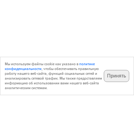
Мы используем файлы cookie как указано в
политике
конфиденциальности
, чтобы обеспечивать правильную
работу нашего веб-сайта, функций социальных сетей и
Принять
анализировать сетевой трафик. Мы также предоставляем
подпишитесь на наш
✕
телеграм @archi_ru
информацию об использовании вами нашего веб-сайта
аналитическим системам.
с 20 июля 1999 г.
Версия для ПК
Пользовательское соглашение
Контакты
Политика конфиденциальности
О нас