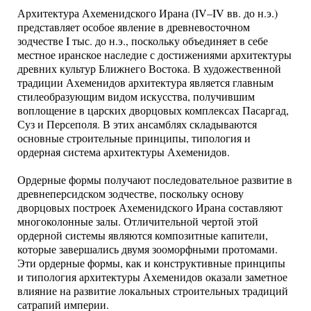
Архитектура Ахеменидского Ирана (IV–IV вв. до н.э.)
представляет особое явление в древневосточном
зодчестве I тыс. до н.э., поскольку объединяет в себе
местное иранское наследие с достижениями архитектуры
древних культур Ближнего Востока. В художественной
традиции Ахеменидов архитектура является главным
стилеобразующим видом искусства, получившим
воплощение в царских дворцовых комплексах Пасаргад,
Суз и Персеполя. В этих ансамблях складываются
основные строительные принципы, типология и
ордерная система архитектуры Ахеменидов.
Ордерные формы получают последовательное развитие в
древнеперсидском зодчестве, поскольку основу
дворцовых построек Ахеменидского Ирана составляют
многоколонные залы. Отличительной чертой этой
ордерной системы являются композитные капители,
которые завершались двумя зооморфными протомами.
Эти ордерные формы, как и конструктивные принципы
и типология архитектуры Ахеменидов оказали заметное
влияние на развитие локальных строительных традиций
сатрапий империи.