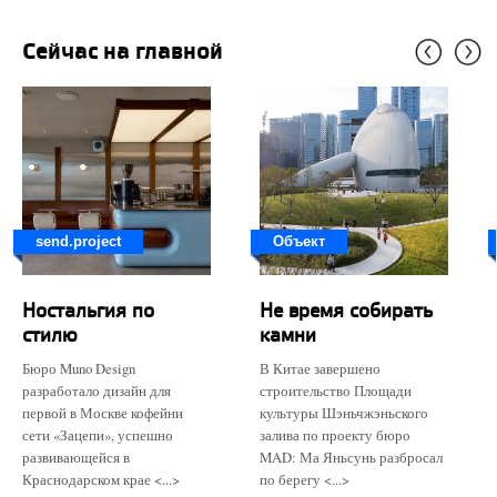
Сейчас на главной
send.project
Объект
Ностальгия по
Не время собирать
стилю
камни
Бюро Muno Design
В Китае завершено
разработало дизайн для
строительство Площади
первой в Москве кофейни
культуры Шэньчжэньского
сети «Зацепи», успешно
залива по проекту бюро
развивающейся в
MAD: Ма Яньсунь разбросал
Краснодарском крае <...>
по берегу <...>