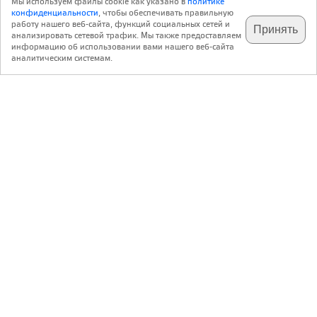
Мы используем файлы cookie как указано в
политике
конфиденциальности
, чтобы обеспечивать правильную
работу нашего веб-сайта, функций социальных сетей и
Принять
анализировать сетевой трафик. Мы также предоставляем
подпишитесь на наш
✕
телеграм @archi_ru
информацию об использовании вами нашего веб-сайта
аналитическим системам.
с 20 июля 1999 г.
Версия для ПК
Пользовательское соглашение
Контакты
Политика конфиденциальности
О нас
ООО «Архи.ру»
. Все права защищены.
®
®
архи.ру
, archi.ru
зарегистрированные торговые марки