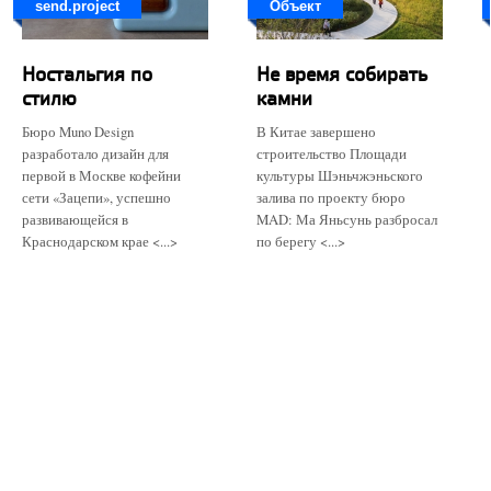
send.project
Объект
Ностальгия по
Не время собирать
стилю
камни
Бюро Muno Design
В Китае завершено
разработало дизайн для
строительство Площади
первой в Москве кофейни
культуры Шэньчжэньского
сети «Зацепи», успешно
залива по проекту бюро
развивающейся в
MAD: Ма Яньсунь разбросал
Краснодарском крае <...>
по берегу <...>