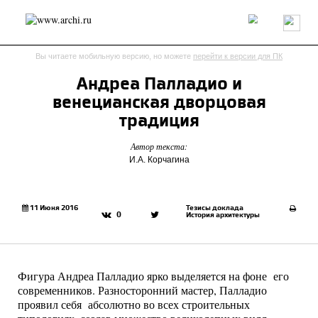
Россия
Мир
Технологии
Интерьер
Пресса
Архитекторы
Вы читаете мобильную версию, но можете
перейти к версии для ПК
Проекты
Конкурсы
События
Книги
Вакансии
Андреа Палладио и
венецианская дворцовая
send.project
Анонсы конкурсов
Блог
традиция
Журнал
Интервью
Исследование
Мнение
Автор текста:
Обзор
Объект
Результаты конкурса
И.А. Корчагина
Репортаж
Рецензия
Архитектура
Выставка
Дизайн
Иностранцы в России
Интерьер
Книги
Наследие
Образование
Урбанистика
11 Июня 2016
Тезисы доклада
0
История архитектуры
Эко
Фигура Андреа Палладио ярко выделяется на фоне его
современников. Разносторонний мастер, Палладио
проявил себя абсолютно во всех строительных