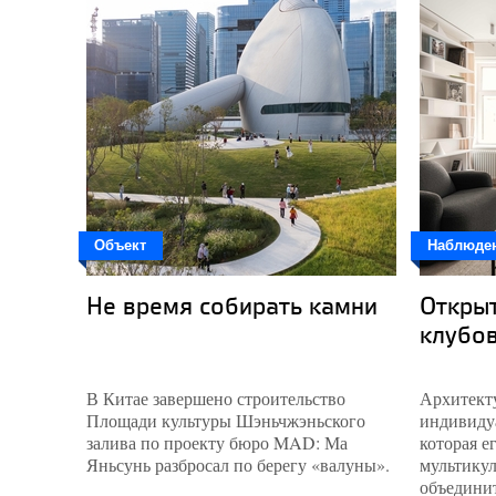
Объект
Наблюде
Не время собирать камни
Откры
клубо
В Китае завершено строительство
Архитекту
Площади культуры Шэньчжэньского
индивидуа
залива по проекту бюро MAD: Ма
которая е
Яньсунь разбросал по берегу «валуны».
мультику
объединит