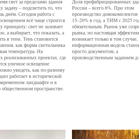
емя свет за пределами здания
Доля префабрицированных зда
у задачу – подсветить то, что
России – всего 6%. При этом
ь днём. Сегодня работа с
производство домокомплектов 
освещением всё чаще строится
15–20% в год, а ТИМ с 2025 го
у принципу: свет не заливает
обязательным. Рынок уже созре
ю, а выбирает, что показать, а
рывка, но настоящая эффектив
ить в тени. Тень становится
возникает только в том случае,
шения, как форма светильника
информационная модель стано
вая температура. На
просто документом, а
х реализованных проектах, где
производственным заданием дл
тся уличное освещение
можно увидеть, как по-разному
цип работает в исторической
современном ландшафте и в
 общественном пространстве.