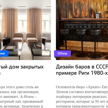
ния
Обзор
тый дом закрытых
Дизайн баров в СССР
в
примере Риги 1980-х
ра этого дома столь же
Основатель бюро «Архип» Ев
льна, как организация,
Леонов составил впечатляющ
го занимает. A-House –
подборку интерьеров рижских 
льтурный хаб, призванный
ресторанов, которые за 50 лет 
ь активные, творческие и
потеряли привлекательности: 