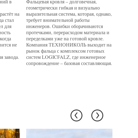
ний в
Фальцевая кровля – долговечная,
Пермская
геометрически гибкая и визуально
наконец 
растёт на
выразительная система, которая, однако,
спроекти
да стал
требует внимательной работы
музейны
л для
инженеров. Ошибки оборачиваются
архитект
ность
протечками, перерасходом материала и
инженерн
 когда
переделками уже на готовой кровле.
квадрат
вится не
Компания ТЕХНОНИКОЛЬ выходит на
специал
рынок фальца с комплексом готовых
подобра
я завода.
систем LOGICFALZ, где инженерное
каждую з
сопровождение – базовая составляющая.
фондохр
микрокл
поверхн
простран