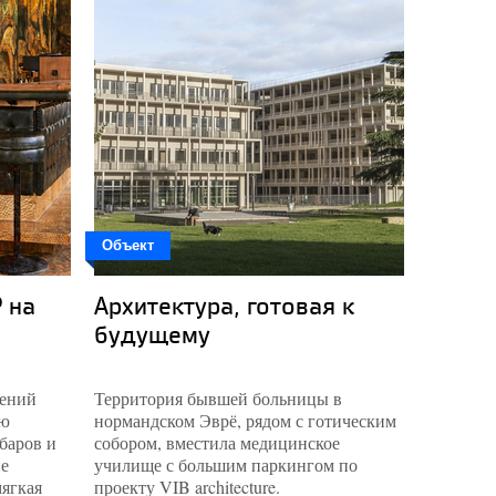
Объект
send.pro
 на
Архитектура, готовая к
Балти
будущему
гений
Территория бывшей больницы в
Обновле
ую
нормандском Эврё, рядом с готическим
потребов
баров и
собором, вместила медицинское
реконстр
не
училище с большим паркингом по
системы
мягкая
проекту VIB architecture.
создало