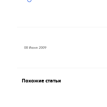
земли. Краткие тезисы
докладов научно-
практической
конференции
(сборник 2) 1988
Период:
1547-1605 гг.
Первоисточник
08 Июня 2009
Похожие статьи