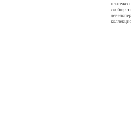
платежес
сообществ
девелопер
коллекцио