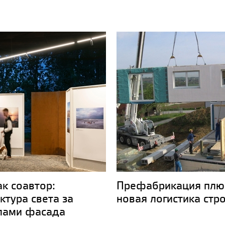
ак соавтор:
Префабрикация плю
ктура света за
новая логистика стр
лами фасада