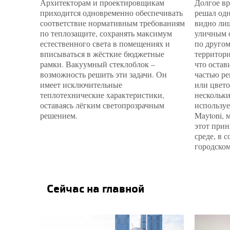
Архитекторам и проектировщикам
Долгое вр
приходится одновременно обеспечивать
решал одн
соответствие нормативным требованиям
видно лиш
по теплозащите, сохранять максимум
уличным 
естественного света в помещениях и
по другом
вписываться в жёсткие бюджетные
территори
рамки. Вакуумный стеклоблок –
что остав
возможность решить эти задачи. Он
частью ре
имеет исключительные
или цвето
теплотехнические характеристики,
нескольки
оставаясь лёгким светопрозрачным
используе
решением.
Maytoni, 
этот прин
среде, в 
городском
Сейчас на главной