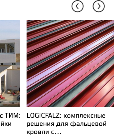
с ТИМ:
LOGICFALZ: комплексные
Компл
ойки
решения для фальцевой
музей
кровли с...
опыт.