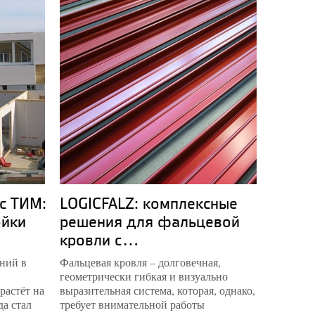
с ТИМ:
LOGICFALZ: комплексные
Компл
ойки
решения для фальцевой
музей
кровли с...
опыт.
ний в
Фальцевая кровля – долговечная,
Пермская
геометрически гибкая и визуально
наконец 
растёт на
выразительная система, которая, однако,
спроекти
да стал
требует внимательной работы
музейны