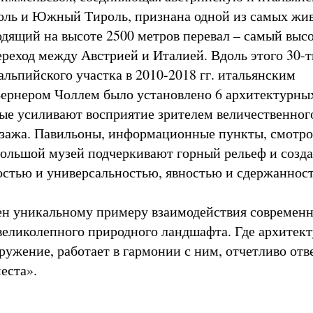
оль и Южный Тироль, признана одной из самых жи
одящий на высоте 2500 метров перевал – самый выс
реход между Австрией и Италией. Вдоль этого 30-т
альпийского участка в 2010-2018 гг. итальянским
ернером Чоллем было установлено 6 архитектурны
рые усиливают восприятие зрителем величественног
зажа. Павильоны, информационные пункты, смотр
ольшой музей подчеркивают горный рельеф и созд
стью и универсальностью, явностью и сдержаннос
ен уникальному примеру взаимодействия современ
великолепного природного ландшафта. Где архитект
ружение, работает в гармонии с ним, отчетливо отв
еста».