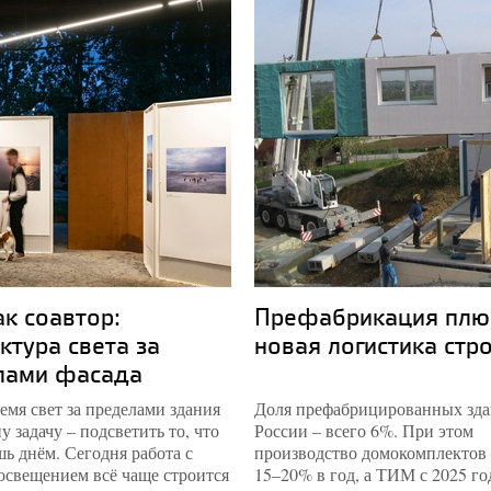
ак соавтор:
Префабрикация плю
ктура света за
новая логистика стр
лами фасада
емя свет за пределами здания
Доля префабрицированных зда
у задачу – подсветить то, что
России – всего 6%. При этом
ь днём. Сегодня работа с
производство домокомплектов 
освещением всё чаще строится
15–20% в год, а ТИМ с 2025 го