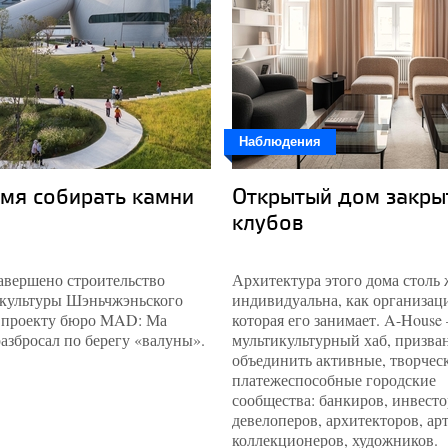
Наблюдения
мя собирать камни
Открытый дом закры
клубов
авершено строительство
Архитектура этого дома столь 
культуры Шэньчжэньского
индивидуальна, как организац
о проекту бюро MAD: Ма
которая его занимает. A-House 
азбросал по берегу «валуны».
мультикультурный хаб, призв
объединить активные, творчес
платежеспособные городские
сообщества: банкиров, инвесто
девелоперов, архитекторов, ар
коллекционеров, художников.