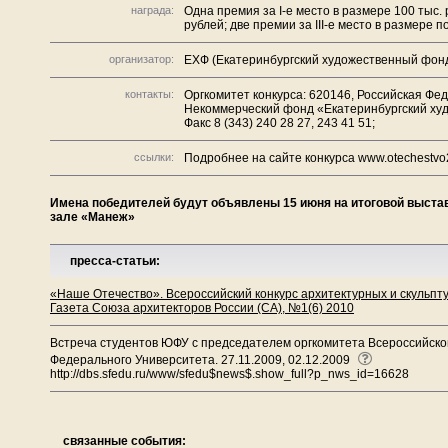
награда:
Одна премия за I-е место в размере 100 тыс. 
рублей; две премии за III-е место в размере п
организатор:
ЕХФ (Екатеринбургский художественный фон
контакты:
Оргкомитет конкурса: 620146, Российская Фед
Некоммерческий фонд «Екатеринбургский худож
Факс 8 (343) 240 28 27, 243 41 51;
ссылки:
Подробнее на сайте конкурса www.otechestvo
Имена победителей будут объявлены 15 июня на итоговой выста
зале «Манеж»
пресса-статьи:
«Наше Отечество». Всероссийский конкурс архитектурных и скульп
Газета Союза архитекторов России (СА), №1(6) 2010
Встреча студентов ЮФУ с председателем оргкомитета Всероссийског
Федерального Университета. 27.11.2009, 02.12.2009
http://dbs.sfedu.ru/www/sfedu$news$.show_full?p_nws_id=16628
связанные события: