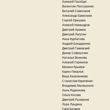
Алексей Гинзбург
Валентин Пастушенко
Виталий Самогоров
Александр Ермолаев
Сергей Орешкин
Алексей Никандров
Дмитрий Храмов
Дмитрий Лагутин
Анна Курбатова
Андрей Бондаренко
Дмитрий Гажевский
Данир Сафиуллин
Наталья Воинова
Алексей Горяинов
Михаил Крымов
Карен Пикалов
Вера Казаченкова
Станислав Кириченко
Владимир Малашонок
Анна Родионова
Ольга Косова
Дмитрий Рызванов
Лора Лундина
Глеб Беляев