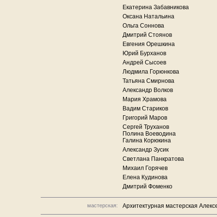
Екатерина Забавникова
Оксана Натальина
Ольга Соннова
Дмитрий Стоянов
Евгения Орешкина
Юрий Бурханов
Андрей Сысоев
Людмила Горюнкова
Татьяна Смирнова
Александр Волков
Мария Храмова
Вадим Стариков
Григорий Маров
Сергей Труханов
Полина Воеводина
Галина Корюкина
Александр Зусик
Светлана Панкратова
Михаил Горячев
Елена Кудинова
Дмитрий Фоменко
мастерская:
Архитектурная мастерская Алекс