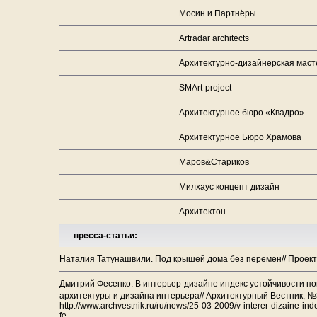
Мосин и Партнёры
Artradar architects
Архитектурно-дизайнерская мас
SMArt-project
Архитектурное бюро «Квадро»
Архитектурное Бюро Храмова
Маров&Стариков
Милхаус концепт дизайн
Архитектон
пресса-статьи:
Наталия Татунашвили. Под крышей дома без перемен// Проект
Дмитрий Фесенко. В интерьер-дизайне индекс устойчивости п
архитектуры и дизайна интерьера// Архитектурный Вестник, №
http://www.archvestnik.ru/ru/news/25-03-2009/v-interer-dizaine-i
fe