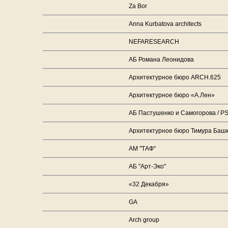
Za Bor
Anna Kurbatova architects
NEFARESEARCH
АБ Романа Леонидова
Архитектурное бюро ARCH.625
Архитектурное бюро «А.Лен»
АБ Пастушенко и Самогорова / P
Архитектурное бюро Тимура Башк
АМ "ТАФ"
АБ "Арт-Эко"
«32 Декабря»
GA
Arch group