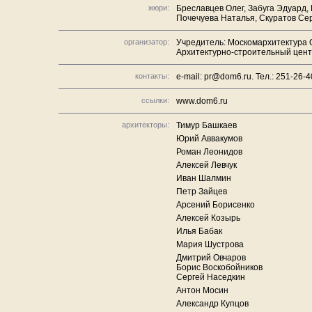
жюри:
Бреславцев Олег, Забуга Эдуард,
Почечуева Наталья, Скуратов Се
организатор:
Учредитель: Москомархитектура 
Архитектурно-строительный центр
контакты:
e-mail: pr@dom6.ru. Тел.: 251-26-4
ссылки:
www.dom6.ru
архитекторы:
Тимур Башкаев
Юрий Аввакумов
Роман Леонидов
Алексей Левчук
Иван Шалмин
Петр Зайцев
Арсений Борисенко
Алексей Козырь
Илья Бабак
Мария Шустрова
Дмитрий Овчаров
Борис Воскобойников
Сергей Наседкин
Антон Мосин
Александр Купцов