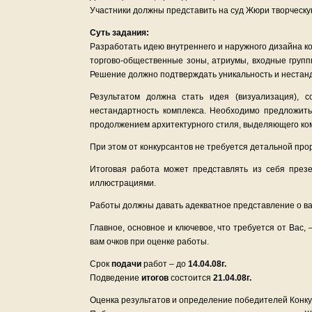
Участники должны представить на суд Жюри творческ
Суть задания:
Разработать идею внутреннего и наружного дизайна к
торгово-общественные зоны, атриумы, входные груп
Решение должно подтверждать уникальность и нестанд
Результатом должна стать идея (визуализация), 
нестандартность комплекса. Необходимо предложит
продолжением архитектурного стиля, выделяющего комп
При этом от конкурсантов не требуется детальной прор
Итоговая работа может представлять из себя през
иллюстрациями.
Работы должны давать адекватное представление о в
Главное, основное и ключевое, что требуется от Вас,
вам очков при оценке работы.
Срок
подачи
работ – до
14.04.08г.
Подведение
итогов
состоится
21.04.08г.
Оценка результатов и определение победителей Конку