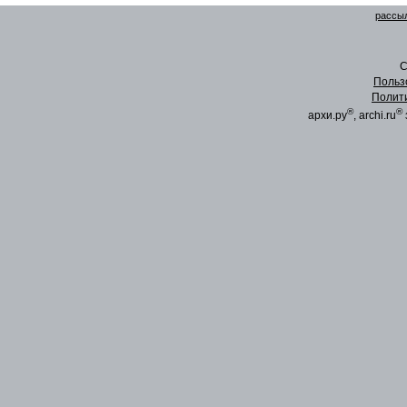
рассыл
C
Польз
Полит
®
®
архи.ру
, archi.ru