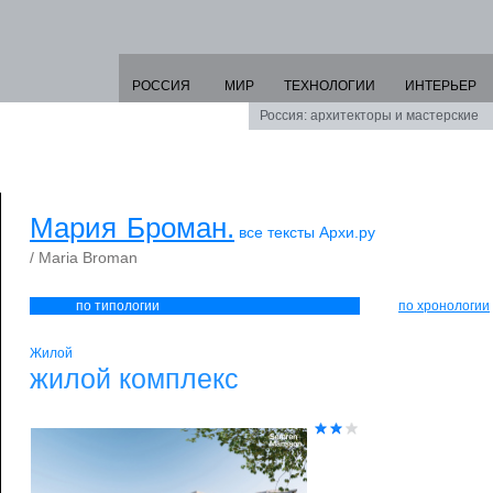
РОССИЯ
МИР
ТЕХНОЛОГИИ
ИНТЕРЬЕР
Россия: архитекторы и мастерские
Мария Броман.
все тексты Архи.ру
/ Maria Broman
по типологии
по хронологии
Жилой
жилой комплекс