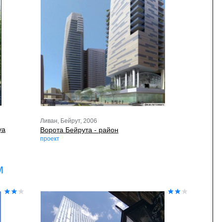
Ливан, Бейрут, 2006
уа
Ворота Бейрута - район
проект
м