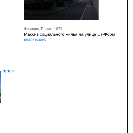
Франция, Париж, 1979
Массив социального жилья на улице От-Форм
реализовано