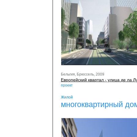
Бельгия, Брюссель, 2009
Европейский квартал - улица де ла Л
проект
Жилой
многоквартирный до