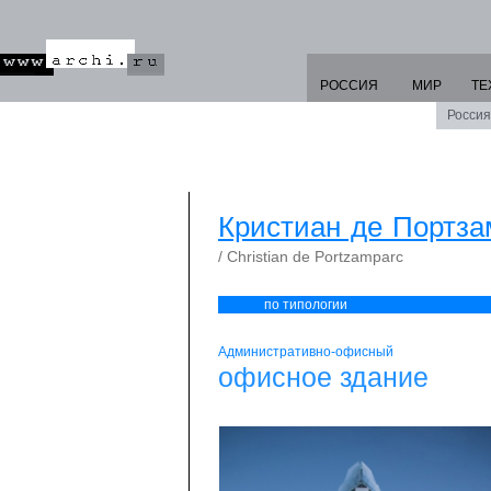
РОССИЯ
МИР
ТЕ
Россия
Кристиан де Портза
/ Christian de Portzamparc
по типологии
Административно-офисный
офисное здание