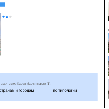
 архитектор Карол Марчинковски (1):
 странам и городам
по типологии