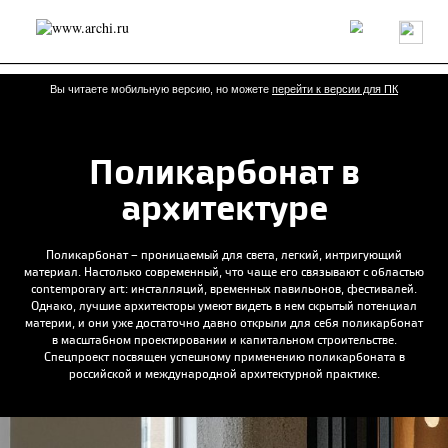
Россия
Мир
Технологии
Интерьер
Пресса
Архитекторы
Проекты
Конкурсы
События
Книги
Вакансии
Вы читаете мобильную версию, но можете
перейти к версии для ПК
Поликарбонат в
send.project
Анонсы конкурсов
Блог
Журнал
Интервью
Исследование
Мнение
архитектуре
Обзор
Объект
Результаты конкурса
Репортаж
Рецензия
Архитектура
Выставка
Поликарбонат – проницаемый для света, легкий, интригующий
Дизайн
Иностранцы в России
Интерьер
материал. Настолько современный, что чаще его связывают с областью
Книги
Наследие
Образование
Урбанистика
contemporary art: инсталляций, временных павильонов, фестивалей.
Однако, лучшие архитекторы умеют видеть в нем скрытый потенциал
Эко
материи, и они уже достаточно давно открыли для себя поликарбонат
в масштабном проектировании и капитальном строительстве.
Спецпроект посвящен успешному применению поликарбоната в
российской и международной архитектурной практике.