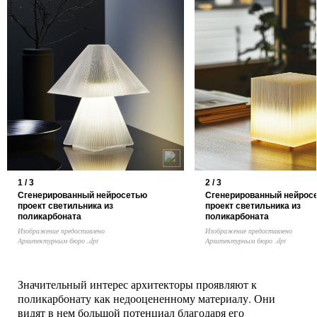
1 / 3
2 / 3
Сгенерированный нейросетью
Сгенерированный нейрос
проект светильника из
проект светильника из
поликарбоната
поликарбоната
Изображение предоставлено
Изображение предоставлено
Архитектурным бюро .dpt
Архитектурным бюро .dpt
Значительный интерес архитекторы проявляют к
поликарбонату как недооцененному материалу. Они
видят в нем большой потенциал благодаря его