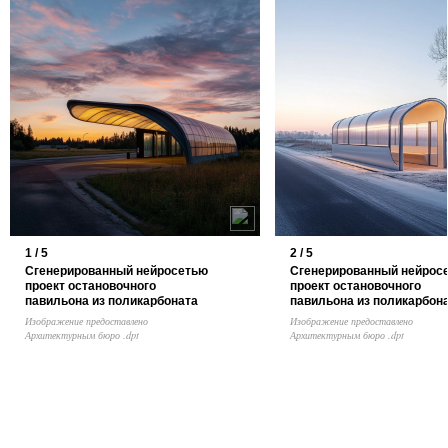
1 / 5
2 / 5
Сгенерированный нейросетью
Сгенерированный нейрос
проект остановочного
проект остановочного
павильона из поликарбоната
павильона из поликарбон
Изображение предоставлено
Изображение предоставлено
Архитектурным бюро .dpt
Архитектурным бюро .dpt