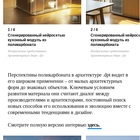
1 / 4
2 / 4
Сгенерированный нейросетью
Сгенерированный нейрос
кухонный модуль из
кухонный модуль из
поликарбоната
поликарбоната
Изображение предоставлено
Изображение предоставлено
Архитектурным бюро .dpt
Архитектурным бюро .dpt
Перспективы поликарбоната в архитектуре .dpt видит в
его широком применении – от малых архитектурных
форм до знаковых объектов. Ключевым условием
развития материала они считают диалог между
производителями и архитекторами, постоянный поиск
новых способов его использования и эволюцию вместе с
современными тенденциями в дизайне.
здесь.
Смотрите полную версию интервью