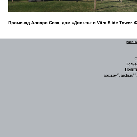
Променад Алваро Сиза, дом «Диоген» и Vitra Slide Tower. Ф
рассыл
C
Польз
Полит
®
®
архи.ру
, archi.ru