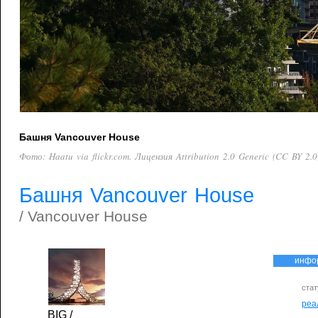
Башня Vancouver House
Фото: Haatu via flickr.com. Лицензия Attribution 2.0 Generic (CC BY 2.0
Башня Vancouver House
/ Vancouver House
инфо
стат
реа
BIG
/