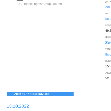
дат
BIG - Bjarke Ingels Group / Дания
201
мес
Кан
коо
49.
фун
Жи
теги
Выс
выс
155
эта
52
Архи.ру об этом объекте:
13.10.2022