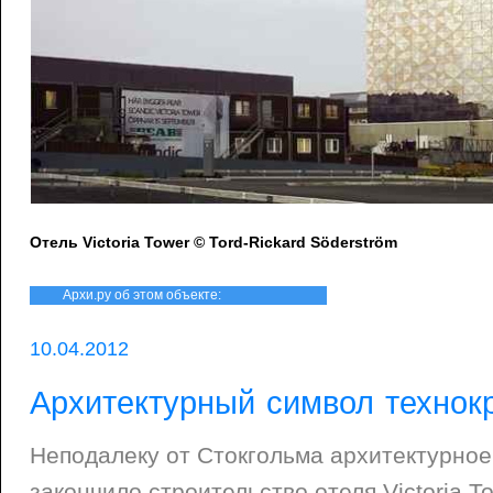
Отель Victoria Tower © Tord-Rickard Söderström
Архи.ру об этом объекте:
10.04.2012
Архитектурный символ технок
Неподалеку от Стокгольма архитектурное
закончило строительство отеля Victoria T