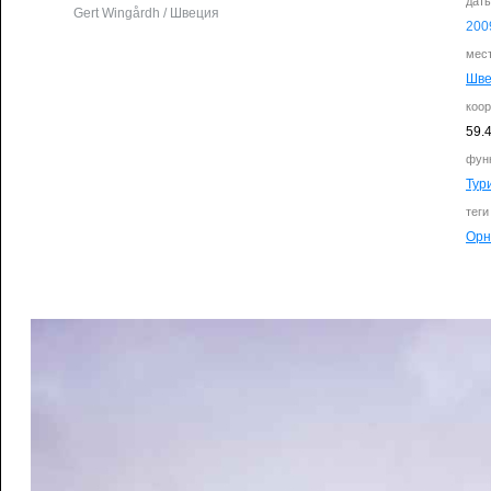
дат
Gert Wingårdh / Швеция
200
мес
Шве
коо
59.
фун
Тур
теги
Орн