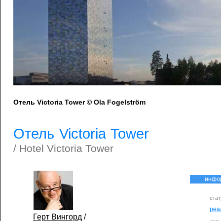
Отель Victoria Tower © Ola Fogelström
Отель Victoria Tower
/ Hotel Victoria Tower
инфо
стат
реа
Герт Вингорд
/