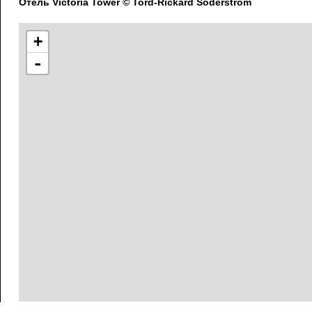
Отель Victoria Tower © Tord-Rickard Söderström
+
-