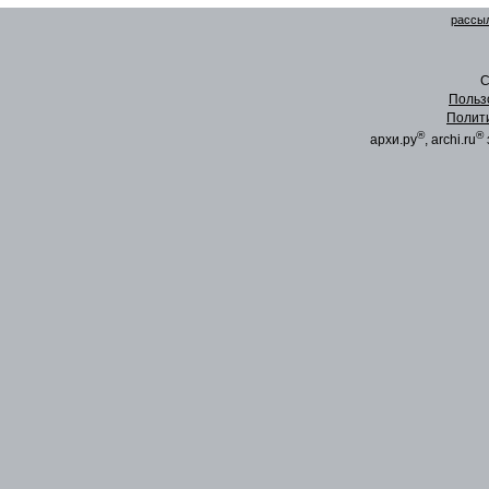
рассыл
C
Польз
Полит
®
®
архи.ру
, archi.ru