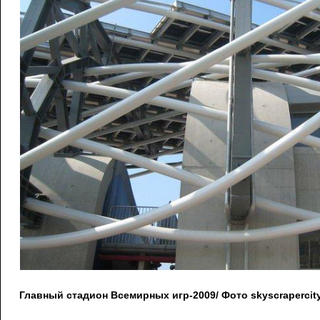
Главный стадион Всемирных игр-2009/ Фото skyscrapercit