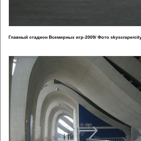
Главный стадион Всемирных игр-2009/ Фото skyscrapercit