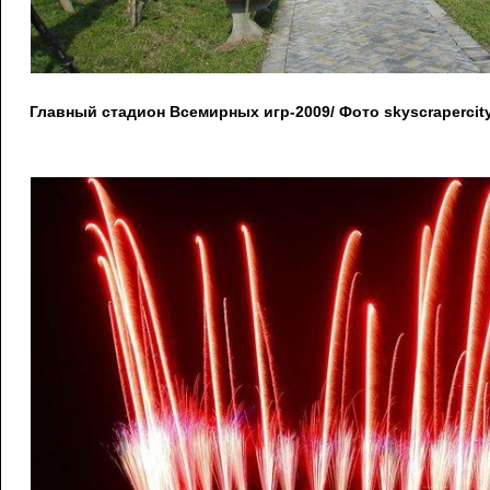
Главный стадион Всемирных игр-2009/ Фото skyscrapercit