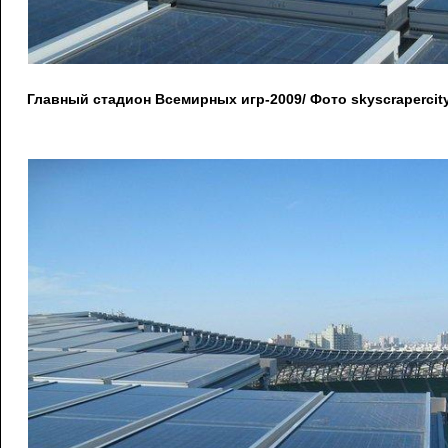
Главный стадион Всемирных игр-2009/ Фото skyscrapercit