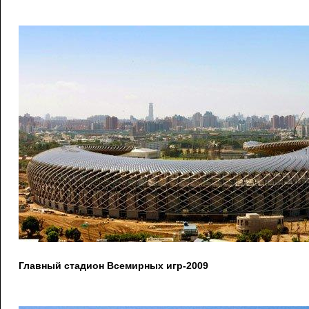
Главный стадион Всемирных игр-2009