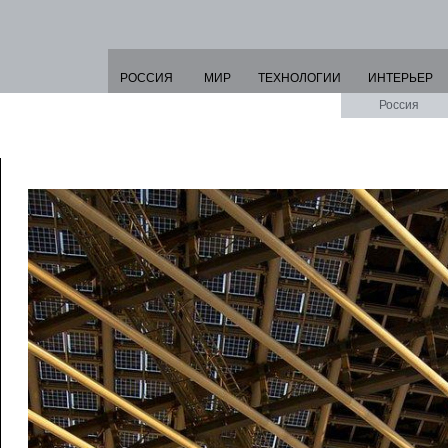
РОССИЯ
МИР
ТЕХНОЛОГИИ
ИНТЕРЬЕР
Россия