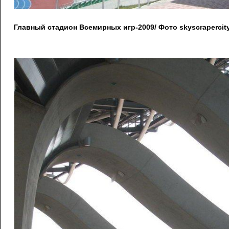
Главный стадион Всемирных игр-2009/ Фото skyscrapercit