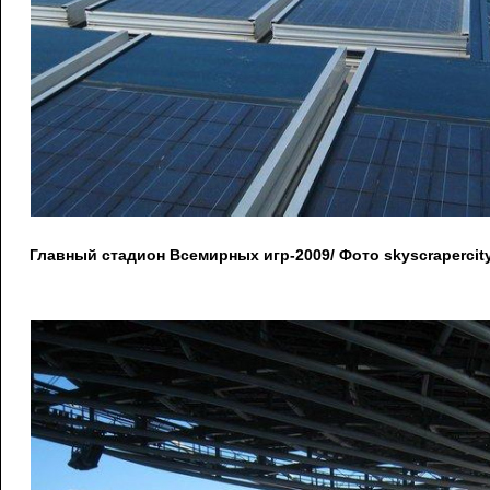
Главный стадион Всемирных игр-2009/ Фото skyscrapercit