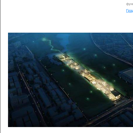
фун
Гра