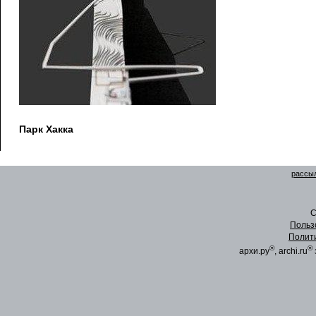
Парк Хакка
рассыл
C
Польз
Полит
®
®
архи.ру
, archi.ru