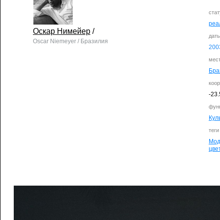
стат
реа
Оскар Нимейер
/
дат
Oscar Niemeyer / Бразилия
200
мес
Бра
коо
-23
фун
Кул
теги
Мод
цве