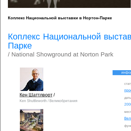
Коплекс Национальной выставки в Нортон-Парке
Коплекс Национальной выстав
Парке
/ National Showground at Norton Park
инфо
стат
про
Кен Шаттлворт
/
дат
Ken Shuttleworth / Великобритания
200
мес
Вел
фун