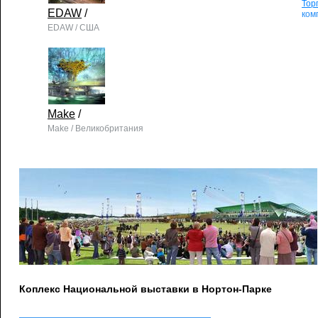
Тор
EDAW
/
ком
EDAW / США
Make
/
Make / Великобритания
Коплекс Национальной выставки в Нортон-Парке