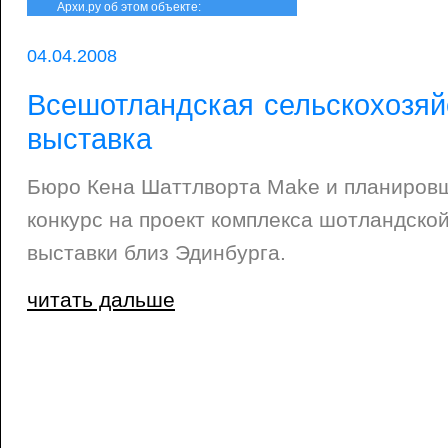
Архи.ру об этом объекте:
04.04.2008
Всешотландская сельскохозяй
выставка
Бюро Кена Шаттлворта Make и планиров
конкурс на проект комплекса шотландско
выставки близ Эдинбурга.
читать дальше