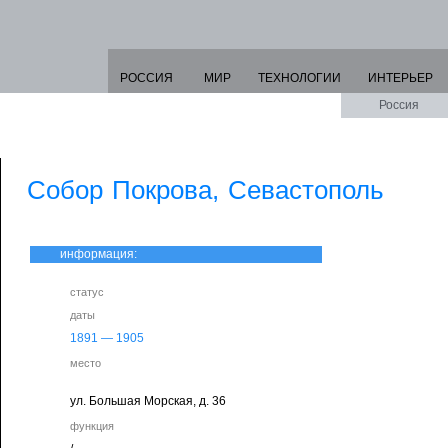
РОССИЯ
МИР
ТЕХНОЛОГИИ
ИНТЕРЬЕР
Россия
Собор Покрова, Севастополь
информация:
статус
даты
1891
—
1905
место
ул. Большая Морская, д. 36
функция