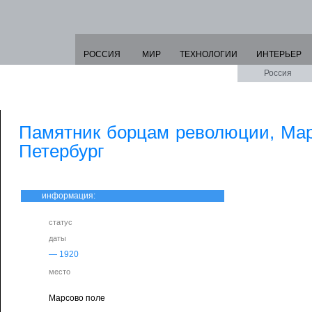
РОССИЯ
МИР
ТЕХНОЛОГИИ
ИНТЕРЬЕР
Россия
Памятник борцам революции, Мар
Петербург
информация:
статус
даты
—
1920
место
Марсово поле