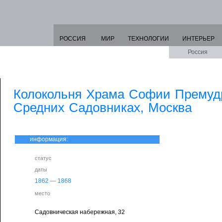
РОССИЯ
МИР
ТЕХНОЛОГИИ
ИНТЕРЬЕР
Россия
Колокольня Храма Софии Премуд
Средних Садовниках, Москва
информация:
статус
даты
1862
—
1868
место
Садовническая набережная, 32